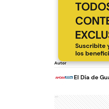
TODOS
CONT
EXCLU
Suscribite 
los benefic
Autor
El Día de G
Ads