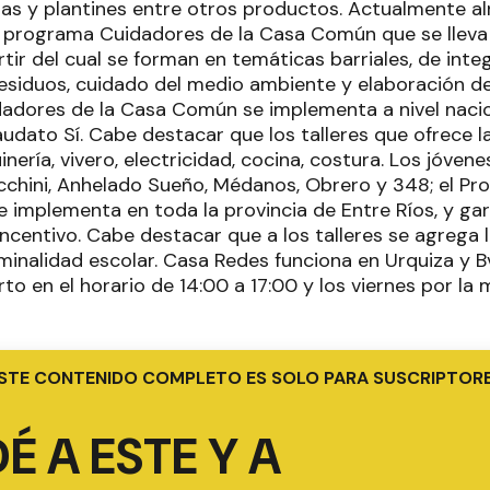
as y plantines entre otros productos. Actualmente a
 programa Cuidadores de la Casa Común que se lleva
tir del cual se forman en temáticas barriales, de inte
 residuos, cuidado del medio ambiente y elaboración de
adores de la Casa Común se implementa a nivel naciona
audato Sí. Cabe destacar que los talleres que ofrece la
inería, vivero, electricidad, cocina, costura. Los jóv
icchini, Anhelado Sueño, Médanos, Obrero y 348; el P
 implementa en toda la provincia de Entre Ríos, y ga
incentivo. Cabe destacar que a los talleres se agrega 
minalidad escolar. Casa Redes funciona en Urquiza y Bv
rto en el horario de 14:00 a 17:00 y los viernes por la
STE CONTENIDO COMPLETO ES SOLO PARA SUSCRIPTOR
É A ESTE Y A