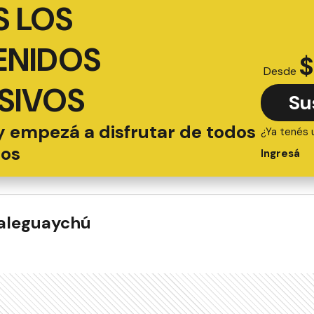
 LOS
ENIDOS
$
Desde
SIVOS
Su
y empezá a disfrutar de todos
¿Ya tenés 
ios
Ingresá
ualeguaychú