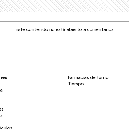
Este contenido no está abierto a comentarios
nes
Farmacias de turno
Tiempo
ia
es
es
áculos