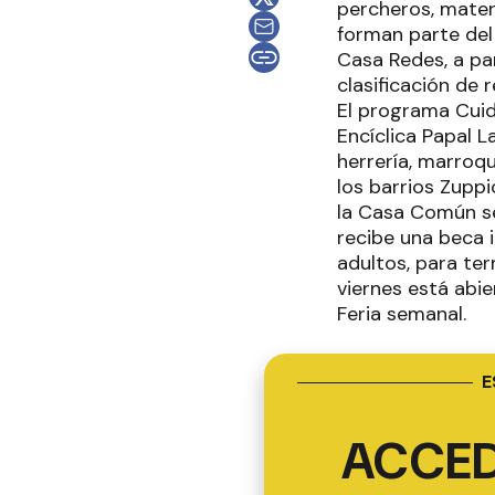
percheros, mater
forman parte del
Casa Redes, a par
clasificación de
El programa Cuid
Encíclica Papal L
herrería, marroqu
los barrios Zupp
la Casa Común se
recibe una beca 
adultos, para ter
viernes está abie
Feria semanal.
E
ACCED