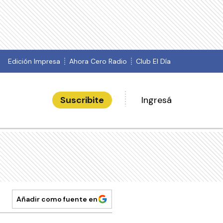
Edición Impresa
Ahora Cero Radio
Club El Día
Suscribite
Ingresá
Añadir como fuente en