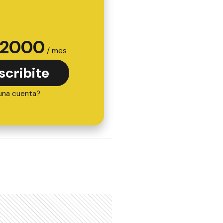
2000
/ mes
scribite
una cuenta?