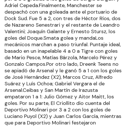
Adriel Cepeda.Finalmente, Manchester se
despachó con una goleada ante el portuario de
Dock Sud. Fue 5 a 2, con tres de Héctor Ríos, dos
de Nazareno Senestrari y el restante de Leandro
Valentini; Joaquín Galante y Ernesto Stursz, los
goles del Doque.Smata golea y mandaLos
mecánicos marchan a paso triunfal. Puntaje ideal,
basado en un inapelable 4 a 0 a Tigre con goles
de Mario Pesce, Matías Bárzola, Marcelo Pérez y
Gonzalo Campos.Por otro lado, Dreenk Teens no
se apiadó de Arsenal y le ganó 5 a 1 con los goles
de José Hernández (X2), Marcos Cruz, Alfredo
Suárez y Luís Ochoa; Gabriel Vergara el de
Arsenal.Ceibas y San Martín de Irazusta
empataron 1 a 1: Julio Gómez y Aitor Maitt, los
goles. Por su parte, El Criollito dio cuenta del
Deportivo Molinari por 3 a 2 con los goles de
Luciano Puyol (X2) y Juan Carlos García, mientras
que para Deportivo Molinari festejaron