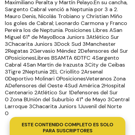
Maximiliano Peralta y Martín Pelayo.En su cancha,
Sargento Cabral venció a Neptunia por 3 a 2.
Mauro Denis, Nicolás Trobiano y Christian Miño
los goles de Cabral; Leonardo Carmona y Franco
Pereira los de Neptunia. Posiciones Libres ASan
Miguel 61° de MayoBoca Juniors 3Atlético Sur
3Chacarita Juniors 3Dock Sud 3Manchester
2Regatas 2Gervasio Méndez 2Defensores del Sur
0PosicionesLibres BSAMTA 6DTFC 4Sargento
Cabral 4San Martín de Irazusta 3City de Ceibas
3Tigre 2Neptunia 2EL Criollito 2Arsenal
0Deportivo Molinari 0PosicionesVeteranos Zona
ADefensores del Oeste 4Sud América 2Hospital
Centenario 2Atlético Sur 1Defensores del Sur
0 Zona BUnión del Suburbio 41° de Mayo 3Central
Larroque 3Chacarita Juniors 1Juvenil del Norte
0
ESTE CONTENIDO COMPLETO ES SOLO
PARA SUSCRIPTORES