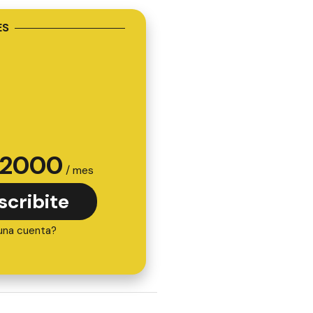
ES
2000
/ mes
scribite
una cuenta?