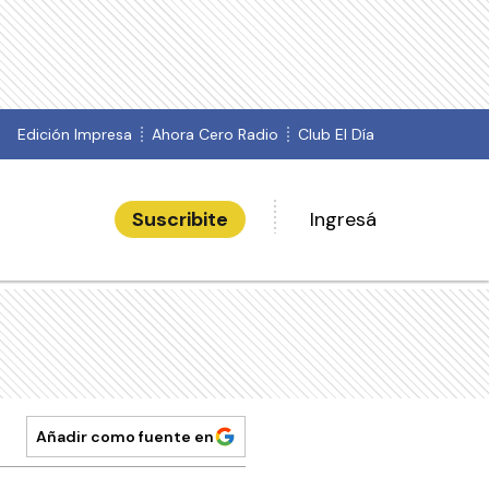
Edición Impresa
Ahora Cero Radio
Club El Día
Suscribite
Ingresá
Añadir como fuente en