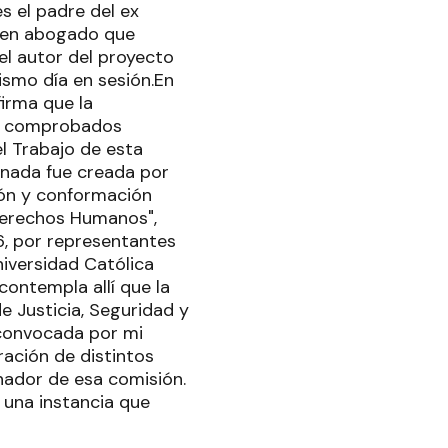
s el padre del ex
oven abogado que
el autor del proyecto
mismo día en sesión.En
irma que la
us comprobados
l Trabajo de esta
onada fue creada por
ción y conformación
 Derechos Humanos",
56, por representantes
Universidad Católica
contempla allí que la
e Justicia, Seguridad y
 convocada por mi
ración de distintos
nador de esa comisión.
 una instancia que