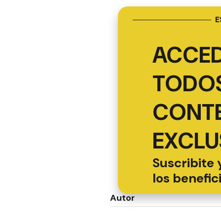
E
ACCED
TODOS
CONT
EXCLU
Suscribite 
los benefic
Autor