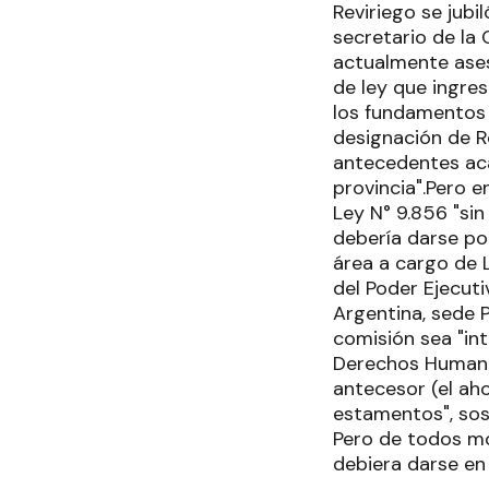
Reviriego se jubi
secretario de la
actualmente aseso
de ley que ingres
los fundamentos 
designación de R
antecedentes aca
provincia".Pero 
Ley N° 9.856 "sin
debería darse po
área a cargo de L
del Poder Ejecuti
Argentina, sede P
comisión sea "in
Derechos Humanos
antecesor (el aho
estamentos", sos
Pero de todos mo
debiera darse en 