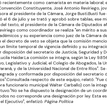
ló recientemente como camarista en materia laboral; e
 Convención Constituyente, José Antonio Reviriego, j
ra al presidente de la Cámara, Jorge Busti.Busti fue 
ó el 6 de julio y se trató y aprobó sobre tablas, ese 
del texto, el presidente de la Cámara de Diputados af
eviriego como coordinador se realiza "en mérito a s
démicos y su experiencia como juez de la Cámara de
en el decreto de veto se objeta que la comisión menci
 un límite temporal de vigencia definido y su integra
r disposición del secretario de Justicia, Seguridad y
ucila Haidar.La comisión se integra, según la Ley 9.8
vo, Legislativo y Judicial, el Colegio de Abogados, la 
araná, y de la Universidad Nacional de Entre Ríos". Se 
tegrada y conformada por disposición del secretario d
".Consultada respecto de este equipo, relató: "Fue
ra funcionario municipal Walter Carballo) con la integ
tuvo."No se ha dispuesto la designación de un coordi
dos no corresponde una designación por ley. Esta es
el Ejecutivo", enfatizó.
Página Política