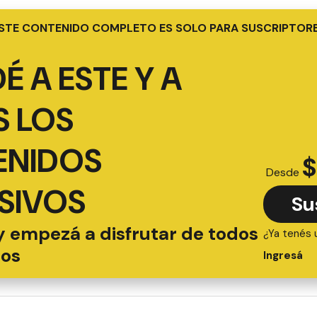
STE CONTENIDO COMPLETO ES SOLO PARA SUSCRIPTOR
É A ESTE Y A
 LOS
ENIDOS
$
Desde
SIVOS
Su
y empezá a disfrutar de todos
¿Ya tenés 
ios
Ingresá