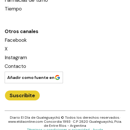
Farmacias de turno
Tiempo
Otros canales
Facebook
X
Instagram
Contacto
Añadir como fuente en
Suscribite
Diario El Día de Gualeguaychú
© Todos los derechos reservados.·
www.
eldiaonline.com
Concordia 1993
· C.P.
2820
Gualeguaychú
, Pcia.
de
Entre Ríos
- Argentina
Términos y condiciones
y
privacidad
·
Ayuda