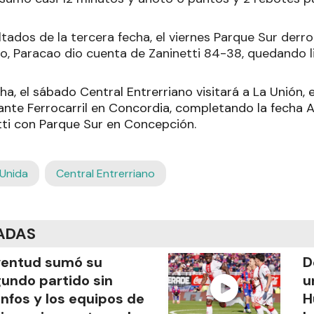
ltados de la tercera fecha, el viernes Parque Sur derr
o, Paracao dio cuenta de Zaninetti 84-38, quedando li
ha, el sábado Central Entrerriano visitará a La Unión,
nte Ferrocarril en Concordia, completando la fecha Atl
etti con Parque Sur en Concepción.
Unida
Central Entrerriano
ADAS
ventud sumó su
D
undo partido sin
u
unfos y los equipos de
H