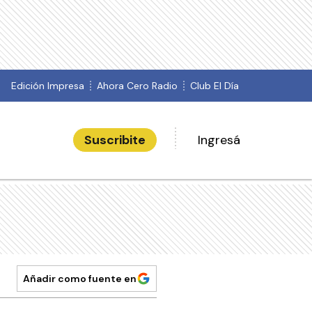
Edición Impresa
Ahora Cero Radio
Club El Día
Suscribite
Ingresá
Añadir como fuente en