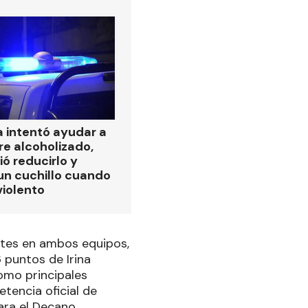
ía intentó ayudar a
e alcoholizado,
ió reducirlo y
 un cuchillo cuando
violento
ntes en ambos equipos,
6 puntos de Irina
como principales
etencia oficial de
ara el Decano.