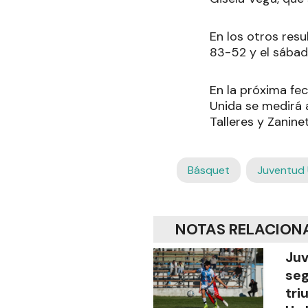
En los otros resu
83-52 y el sábad
En la próxima fec
Unida se medirá a
Talleres y Zanin
Básquet
Juventud 
NOTAS RELACION
Ju
seg
tri