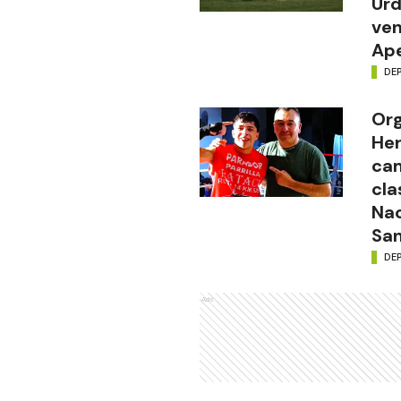
Urd
ven
Ape
DE
Org
Her
cam
cla
Nac
San
DE
Ads