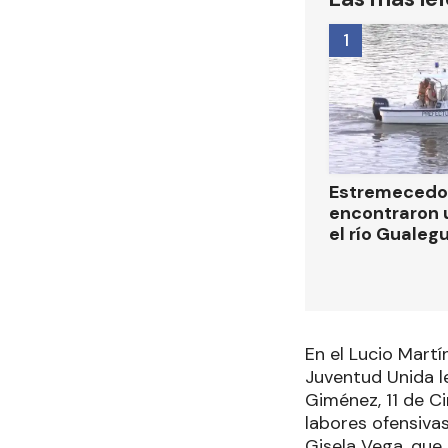
1
Estremecedor
encontraron 
el río Guale
En el Lucio Mart
Juventud Unida le
Giménez, 11 de C
labores ofensivas
Gisela Vega, que