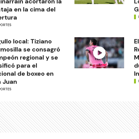
inarrain acortaron la
L
taja en la cima del
G
rtura
PORTES
ullo local: Tiziano
E
mosilla se consagró
R
peón regional y se
M
sificó para el
d
ional de boxeo en
I
 Juan
PORTES