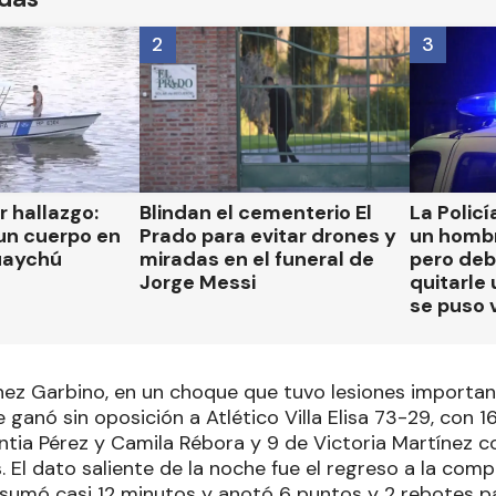
2
3
 hallazgo:
Blindan el cementerio El
La Polic
un cuerpo en
Prado para evitar drones y
un hombr
guaychú
miradas en el funeral de
pero deb
Jorge Messi
quitarle
se puso 
ínez Garbino, en un choque que tuvo lesiones importa
 ganó sin oposición a Atlético Villa Elisa 73-29, con 1
intia Pérez y Camila Rébora y 9 de Victoria Martínez 
. El dato saliente de la noche fue el regreso a la comp
 sumó casi 12 minutos y anotó 6 puntos y 2 rebotes p