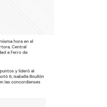
 misma hora en el
rtora, Central
dad a Ferro de
untos y lideró al
ó 6, Isabella Boullón
en las concordienses