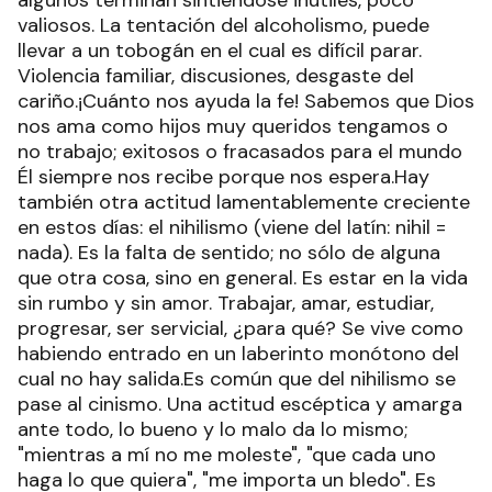
algunos terminan sintiéndose inútiles, poco
valiosos. La tentación del alcoholismo, puede
llevar a un tobogán en el cual es difícil parar.
Violencia familiar, discusiones, desgaste del
cariño.¡Cuánto nos ayuda la fe! Sabemos que Dios
nos ama como hijos muy queridos tengamos o
no trabajo; exitosos o fracasados para el mundo
Él siempre nos recibe porque nos espera.Hay
también otra actitud lamentablemente creciente
en estos días: el nihilismo (viene del latín: nihil =
nada). Es la falta de sentido; no sólo de alguna
que otra cosa, sino en general. Es estar en la vida
sin rumbo y sin amor. Trabajar, amar, estudiar,
progresar, ser servicial, ¿para qué? Se vive como
habiendo entrado en un laberinto monótono del
cual no hay salida.Es común que del nihilismo se
pase al cinismo. Una actitud escéptica y amarga
ante todo, lo bueno y lo malo da lo mismo;
"mientras a mí no me moleste", "que cada uno
haga lo que quiera", "me importa un bledo". Es