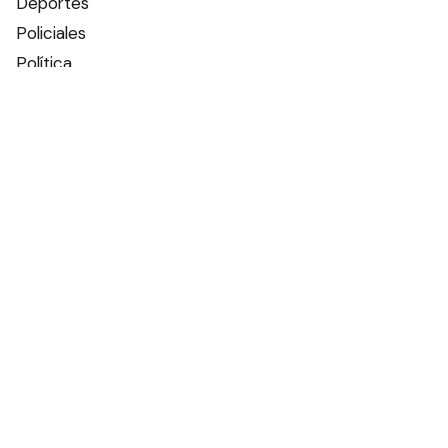
Deportes
Policiales
Política
Espectáculos
Edictos
Farmacias de turno
Tiempo
Otros canales
Facebook
X
Instagram
Contacto