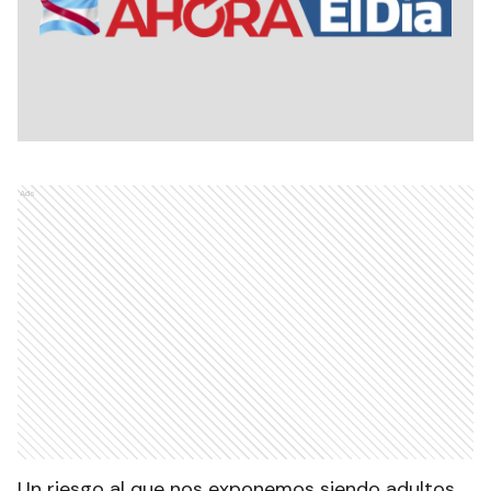
Ads
Un riesgo al que nos exponemos siendo adultos