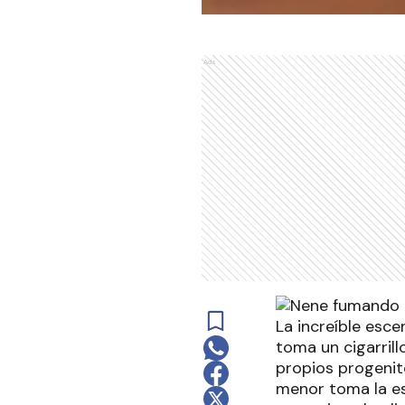
Ads
La increíble esc
toma un cigarrill
propios progenito
menor toma la es