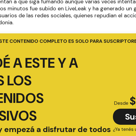
lientan a que siga fumando aunque varias veces intenta de
dos minutos fue subido en LiveLeak y ha generado un 
suarios de las redes sociales, quienes repudian el acci
donia.
STE CONTENIDO COMPLETO ES SOLO PARA SUSCRIPTOR
É A ESTE Y A
 LOS
ENIDOS
$
Desde
SIVOS
Su
y empezá a disfrutar de todos
¿Ya tenés 