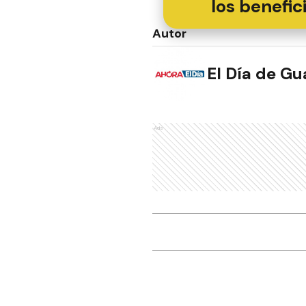
los benefic
Autor
El Día de G
Ads