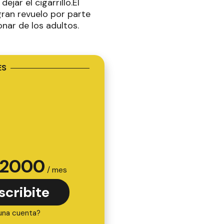
jar el cigarrillo.El
gran revuelo por parte
onar de los adultos.
ES
2000
/ mes
scribite
una cuenta?