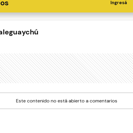
ios
Ingresá
ualeguaychú
Este contenido no está abierto a comentarios