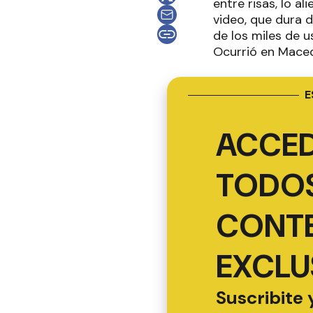
entre risas, lo a
video, que dura 
de los miles de u
Ocurrió en Mace
E
ACCED
TODOS
CONT
EXCLU
Suscribite 