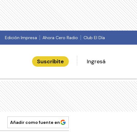
Edición Impresa
Ahora Cero Radio
Club El Día
Suscribite
Ingresá
Añadir como fuente en