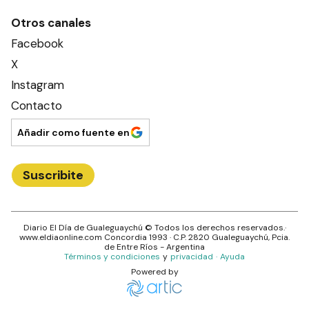
Otros canales
Facebook
X
Instagram
Contacto
Añadir como fuente en
Suscribite
Diario El Día de Gualeguaychú
© Todos los derechos reservados.·
www.
eldiaonline.com
Concordia 1993
· C.P.
2820
Gualeguaychú
, Pcia.
de
Entre Ríos
- Argentina
Términos y condiciones
y
privacidad
·
Ayuda
Powered by