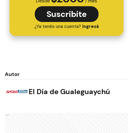
Desde
/ mes
Suscribite
¿Ya tenés una cuenta?
Ingresá
Autor
El Día de Gualeguaychú
Ads