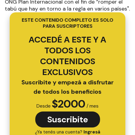
ONG Plan Internacional con el fin de “romper el
tabú que hay en torno a la regla en varios países".
ESTE CONTENIDO COMPLETO ES SOLO
PARA SUSCRIPTORES
ACCEDÉ A ESTE Y A
TODOS LOS
CONTENIDOS
EXCLUSIVOS
Suscribite y empezá a disfrutar
de todos los beneficios
$
2000
Desde
/ mes
Suscribite
¿Ya tenés una cuenta?
Ingresá