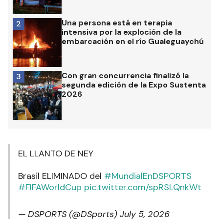
Una persona está en terapia
2
intensiva por la exploción de la
embarcación en el río Gualeguaychú
Con gran concurrencia finalizó la
3
segunda edición de la Expo Sustenta
2026
EL LLANTO DE NEY
Brasil ELIMINADO del
#MundialEnDSPORTS
#FIFAWorldCup
pic.twitter.com/spRSLQnkWt
— DSPORTS (@DSports)
July 5, 2026