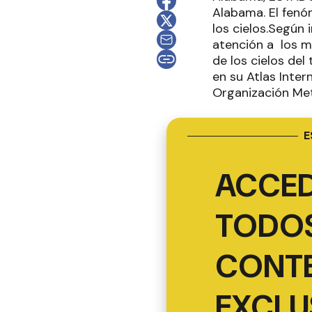
Alabama. El fenó
los cielos.Según 
atención a los m
de los cielos de
en su Atlas Inter
Organización Met
E
ACCED
TODOS
CONT
EXCLU