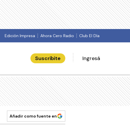
Edición Impresa
Ahora Cero Radio
Club El Día
Suscribite
Ingresá
Añadir como fuente en