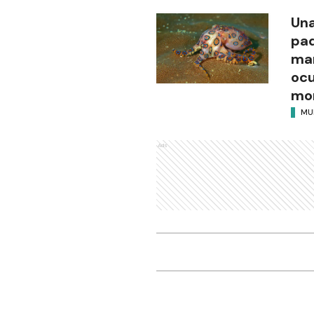
Una
pad
mar
ocu
mor
MU
Ads