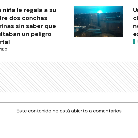
 niña le regala a su
U
re dos conchas
c
inas sin saber que
n
ltaban un peligro
e
tal
NDO
Este contenido no está abierto a comentarios