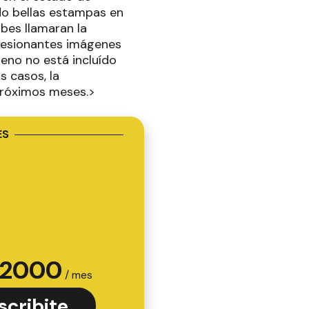
do bellas estampas en
ubes llamaran la
presionantes imágenes
meno no está incluído
s casos, la
próximos meses.>
ES
2000
/ mes
scribite