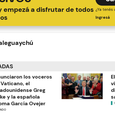
y empezá a disfrutar de todos
¿Ya tenés 
ios
Ingresá
ualeguaychú
ADAS
unciaron los voceros
E
 Vaticano, el
v
tadounidense Greg
d
ke y la española
s
oma García Ovejer
NDO