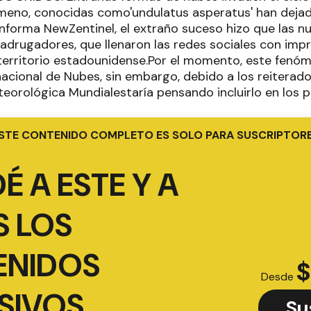
meno, conocidas como'undulatus asperatus' han deja
informa NewZentinel, el extraño suceso hizo que las n
adrugadores, que llenaron las redes sociales con im
l territorio estadounidense.Por el momento, este fenó
nacional de Nubes, sin embargo, debido a los reiterado
eorológica Mundialestaría pensando incluirlo en los 
STE CONTENIDO COMPLETO ES SOLO PARA SUSCRIPTOR
É A ESTE Y A
 LOS
ENIDOS
$
Desde
SIVOS
Su