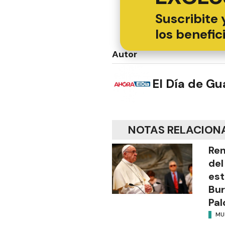
Suscribite 
los benefic
Autor
El Día de G
NOTAS RELACION
Ren
del
es
Bur
Pal
MU