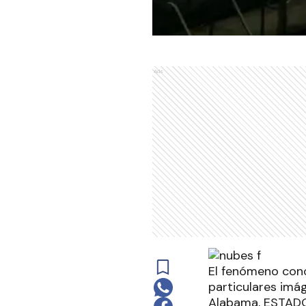
Ads
El fenómeno cono
particulares imá
Alabama, ESTADOS