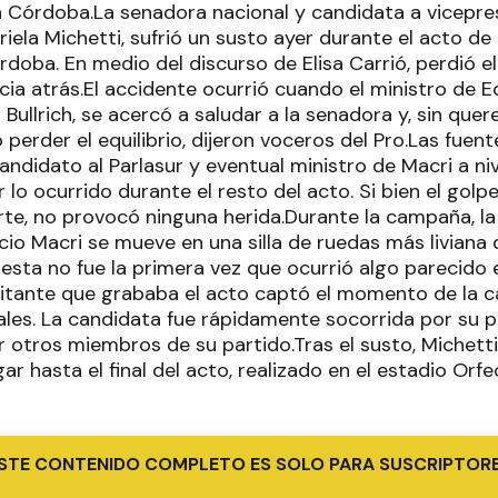
en Córdoba.La senadora nacional y candidata a vicepre
ela Michetti, sufrió un susto ayer durante el acto d
doba. En medio del discurso de Elisa Carrió, perdió el e
cia atrás.El accidente ocurrió cuando el ministro de 
Bullrich, se acercó a saludar a la senadora y, sin quere
o perder el equilibrio, dijeron voceros del Pro.Las fue
candidato al Parlasur y eventual ministro de Macri a ni
o ocurrido durante el resto del acto. Si bien el golpe
rte, no provocó ninguna herida.Durante la campaña, 
io Macri se mueve en una silla de ruedas más liviana q
esta no fue la primera vez que ocurrió algo parecido 
litante que grababa el acto captó el momento de la ca
ales. La candidata fue rápidamente socorrida por su p
or otros miembros de su partido.Tras el susto, Michett
ar hasta el final del acto, realizado en el estadio Orfe
STE CONTENIDO COMPLETO ES SOLO PARA SUSCRIPTOR