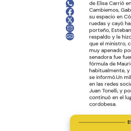
de Elisa Carrió 
Cambiemos, Gabri
su espacio en Cór
ruedas y cayó ha
porteño, Esteban 
respaldo y le hiz
que el ministro, 
muy apenado por l
senadora fue fue
fórmula de Mauric
habitualmente, y 
se informó.Un mi
en las redes soci
Juan Tonelli, y p
continuó en el lug
cordobesa.
E