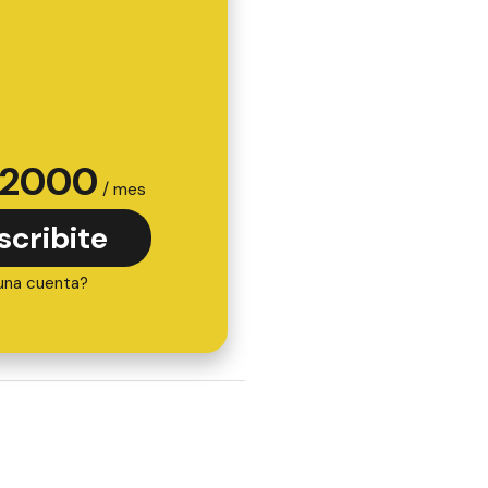
2000
/ mes
scribite
una cuenta?