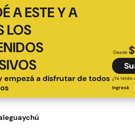
É A ESTE Y A
 LOS
ENIDOS
$
Desde
SIVOS
Su
y empezá a disfrutar de todos
¿Ya tenés 
ios
Ingresá
ualeguaychú