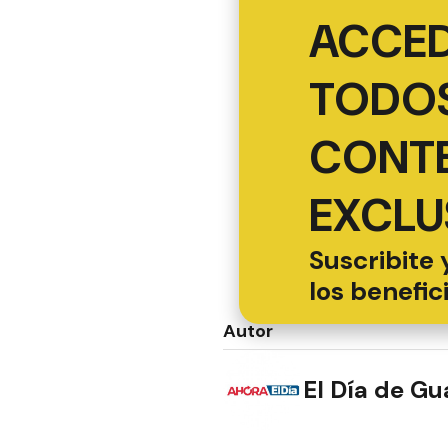
ACCED
TODOS
CONT
EXCLU
Suscribite 
los benefic
Autor
El Día de G