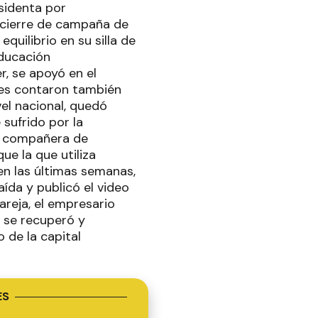
sidenta por
e cierre de campaña de
quilibrio en su silla de
Educación
r, se apoyó en el
ntes contaron también
vel nacional, quedó
 sufrido por la
la compañera de
ue la que utiliza
en las últimas semanas,
ída y publicó el video
areja, el empresario
i se recuperó y
o de la capital
ES