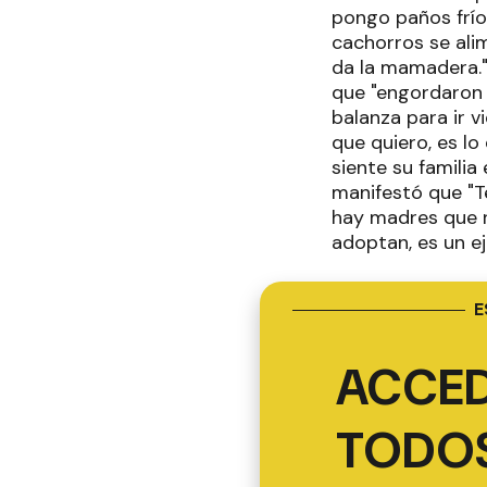
pongo paños frío
cachorros se alim
da la mamadera."
que "engordaron 
balanza para ir v
que quiero, es lo
siente su famili
manifestó que "T
hay madres que r
adoptan, es un ej
E
ACCED
TODOS