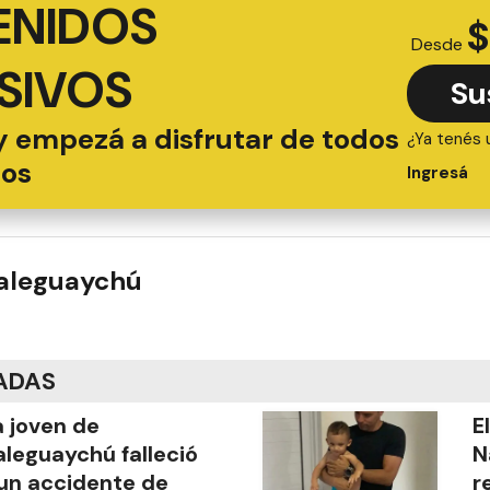
ENIDOS
$
Desde
SIVOS
Su
y empezá a disfrutar de todos
¿Ya tenés 
ios
Ingresá
ualeguaychú
ADAS
 joven de
E
leguaychú falleció
N
un accidente de
r