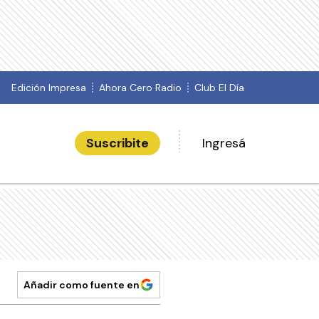
Edición Impresa
Ahora Cero Radio
Club El Día
Suscribite
Ingresá
Añadir como fuente en