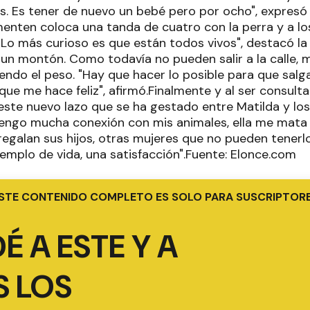
s. Es tener de nuevo un bebé pero por ocho", expresó 
enten coloca una tanda de cuatro con la perra y a los
Lo más curioso es que están todos vivos", destacó la
un montón. Como todavía no pueden salir a la calle, 
iendo el peso. "Hay que hacer lo posible para que salg
 que me hace feliz", afirmó.Finalmente y al ser consul
a este nuevo lazo que se ha gestado entre Matilda y lo
engo mucha conexión con mis animales, ella me mata
egalan sus hijos, otras mujeres que no pueden tener
emplo de vida, una satisfacción".Fuente: Elonce.com
STE CONTENIDO COMPLETO ES SOLO PARA SUSCRIPTOR
É A ESTE Y A
 LOS