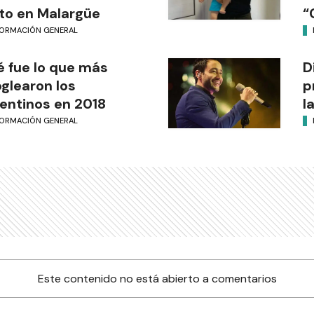
o en Malargüe
“
FORMACIÓN GENERAL
 fue lo que más
D
glearon los
p
entinos en 2018
l
FORMACIÓN GENERAL
Este contenido no está abierto a comentarios