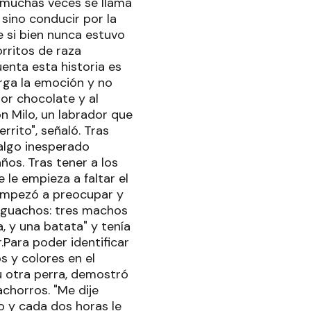
e muchas veces se llama
sino conducir por la
e si bien nunca estuvo
ritos de raza
enta esta historia es
rga la emoción y no
lor chocolate y al
n Milo, un labrador que
rito", señaló. Tras
 algo inesperado
años. Tras tener a los
 le empieza a faltar el
 empezó a preocupar y
ho guachos: tres machos
, y una batata" y tenía
.Para poder identificar
s y colores en el
u otra perra, demostró
achorros. "Me dije
o y cada dos horas le