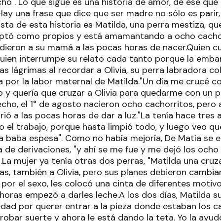
ho". Lo que sigue es una historia de amor, de ese qu
ay una frase que dice que ser madre no sólo es parir, 
sta de esta historia es Matilda, una perra mestiza, qu
tó como propios y está amamantando a ocho cachor
rdieron a su mamá a las pocas horas de nacer.Quien cu
quien interrumpe su relato cada tanto porque la emba
s lágrimas al recordar a Olivia, su perra labradora co
a por la labor maternal de Matilda."Un día me crucé co
y quería que cruzar a Olivia para quedarme con un per
cho, el 1° de agosto nacieron ocho cachorritos, pero
urió a las pocas horas de dar a luz."La tenía hace tres 
o el trabajo, porque hasta limpió todo, y luego veo que
ba baba espesa". Como no había mejoría, De Matía se
nica de derivaciones, "y ahí se me fue y me dejó los oc
La mujer ya tenía otras dos perras, "Matilda una cruza
s, también a Olivia, pero sus planes debieron cambiar
 por el sexo, les colocó una cinta de diferentes motivo
 horas empezó a darles leche.A los dos días, Matilda s
edad por querer entrar a la pieza donde estaban los c
obar suerte y ahora le está dando la teta. Yo la ayud