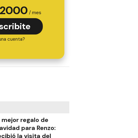
2000
/ mes
scribite
una cuenta?
l mejor regalo de
avidad para Renzo:
ecibió la visita del