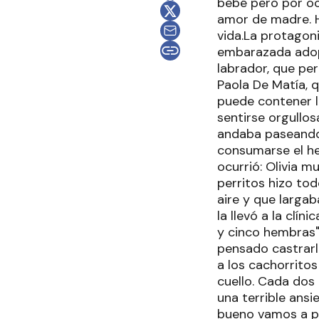
bebé pero por oc
amor de madre. H
vida.La protagoni
embarazada adop
labrador, que pe
Paola De Matía, 
puede contener la
sentirse orgullos
andaba paseando 
consumarse el he
ocurrió: Olivia m
perritos hizo tod
aire y que larga
la llevó a la clí
y cinco hembras".
pensado castrarla
a los cachorritos
cuello. Cada dos
una terrible ansi
bueno vamos a pr