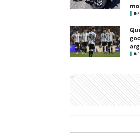
mot
IN
Qué
goo
arg
IN
Ads