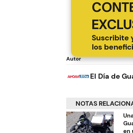
CONT
EXCLU
Suscribite 
los benefic
Autor
El Día de G
NOTAS RELACION
Una
Gua
en 