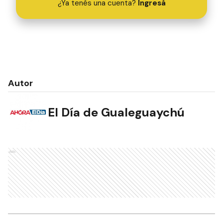
¿Ya tenés una cuenta?
Ingresá
Autor
El Día de Gualeguaychú
Ads