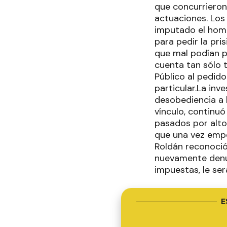
que concurrieron 
actuaciones. Los 
imputado el homb
para pedir la pri
que mal podían 
cuenta tan sólo t
Público al pedido
particular.La inve
desobediencia a 
vínculo, continuó
pasados por alto
que una vez empe
Roldán reconoció
nuevamente denu
impuestas, le ser
E