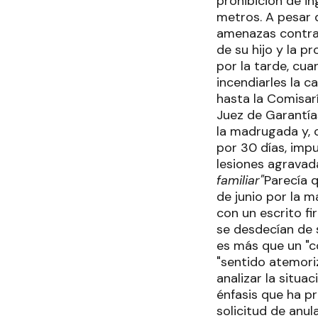
prohibición de in
metros. A pesar 
amenazas contra l
de su hijo y la p
por la tarde, cu
incendiarles la 
hasta la Comisaría
Juez de Garantía
la madrugada y, c
por 30 días, impu
lesiones agravada
familiar"
Parecía q
de junio por la 
con un escrito f
se desdecían de 
es más que un "co
"sentido atemori
analizar la situa
énfasis que ha pr
solicitud de anula