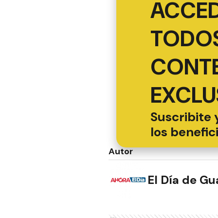
ACCED
TODOS
CONT
EXCLU
Suscribite 
los benefic
Autor
El Día de G