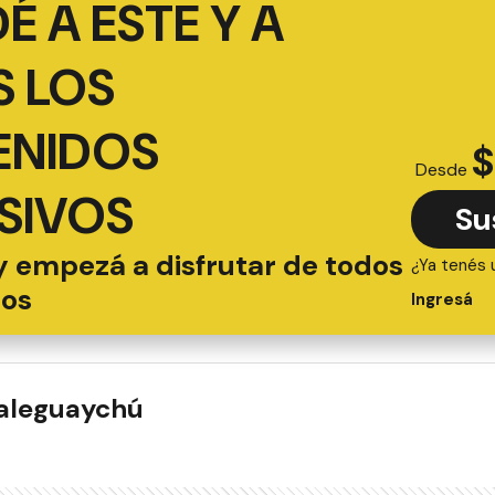
É A ESTE Y A
 LOS
ENIDOS
$
Desde
SIVOS
Su
y empezá a disfrutar de todos
¿Ya tenés 
ios
Ingresá
ualeguaychú