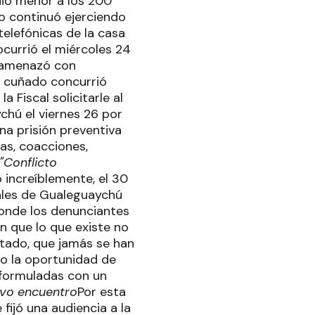
adio menor a los 200
do continuó ejerciendo
telefónicas de la casa
ocurrió el miércoles 24
e amenazó con
u cuñado concurrió
a Fiscal solicitarle al
chú el viernes 26 por
na prisión preventiva
zas, coacciones,
"Conflicto
o increíblemente, el 30
nales de Gualeguaychú
donde los denunciantes
n que lo que existe no
utado, que jamás se han
o la oportunidad de
n formuladas con un
vo encuentro
Por esta
 fijó una audiencia a la