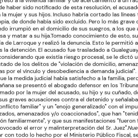
greso a la vivienda familiar y de acercamiento a un r
de haber sido notificado de esta resolución, el acusa
a mujer y sus hijos. Incluso habría cortado las líneas 
ropia, de donde había sido excluido. Pero lo más grave 
ando irrumpió en el domicilio de sus suegros, a los qu
casa y matar a su hija.Tomado conocimiento de esto, s
 de Larroque y realizó la denuncia. Esto le permitió a l
s la detención. El acusado fue trasladado a Gualeguay
onsiderando que existía riesgo procesal, se le dictó u
tado de los delitos de "violación de domicilio, amena
s por el vínculo y desobediencia a demanda judicial".
ue la medida judicial había satisfecho a la familia, per
mañana se presentó el abogado defensor en los Tribu
irmado por la mujer del acusado, su hijo y su cuñado, 
sus graves acusaciones contra el detenido y señalaba
nflicto familiar" y un "enojo generalizado" con el imp
zados, amenazados y/o coaccionados", que han "tenid
ción familiarmente", y que sus manifestaciones "fuero
ovocado el error y malinterpretación del Sr. Juez".
Nue
r con todo lo hecho por el Ministerio Público Fiscal, se