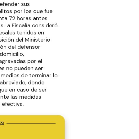
defender sus
litos por los que fue
nta 72 horas antes
s.La Fiscalía consideró
sales tenidos en
ición del Ministerio
ión del defensor
domicilio,
agravadas por el
les no pueden ser
s medios de terminar lo
 abreviado, donde
que en caso de ser
nte las medidas
 efectiva.
ES