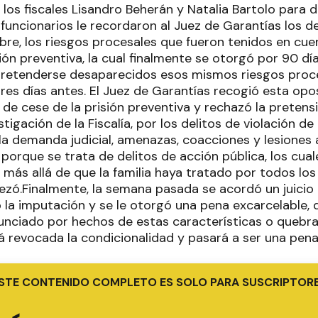
los fiscales Lisandro Beherán y Natalia Bartolo para 
funcionarios le recordaron al Juez de Garantías los de
re, los riesgos procesales que fueron tenidos en cue
sión preventiva, la cual finalmente se otorgó por 90 día
pretenderse desaparecidos esos mismos riesgos proce
res días antes. El Juez de Garantías recogió esta opos
 de cese de la prisión preventiva y rechazó la pretens
stigación de la Fiscalía, por los delitos de violación de 
la demanda judicial, amenazas, coacciones y lesiones 
 porque se trata de delitos de acción pública, los cua
 más allá de que la familia haya tratado por todos lo
zó.Finalmente, la semana pasada se acordó un juicio
 la imputación y se le otorgó una pena excarcelable, 
nciado por hechos de estas características o quebra
á revocada la condicionalidad y pasará a ser una pena
STE CONTENIDO COMPLETO ES SOLO PARA SUSCRIPTOR