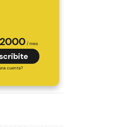
2000
/ mes
scribite
una cuenta?