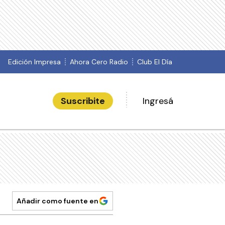
Edición Impresa
Ahora Cero Radio
Club El Día
Suscribite
Ingresá
Añadir como fuente en