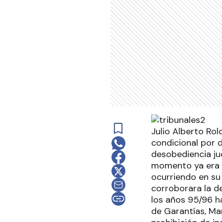
Julio Alberto Rol
condicional por d
desobediencia jud
momento ya era t
ocurriendo en su
corroborara la d
los años 95/96 has
de Garantías, Mar