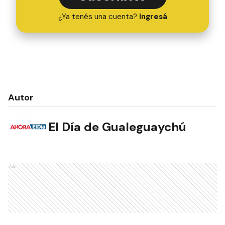
¿Ya tenés una cuenta?
Ingresá
Autor
El Día de Gualeguaychú
Ads