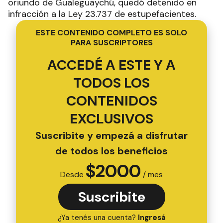
oriundo de Gualeguaychú, quedó detenido en
infracción a la Ley 23.737 de estupefacientes.
ESTE CONTENIDO COMPLETO ES SOLO
PARA SUSCRIPTORES
ACCEDÉ A ESTE Y A
TODOS LOS
CONTENIDOS
EXCLUSIVOS
Suscribite y empezá a disfrutar
de todos los beneficios
$
2000
Desde
/ mes
Suscribite
¿Ya tenés una cuenta?
Ingresá