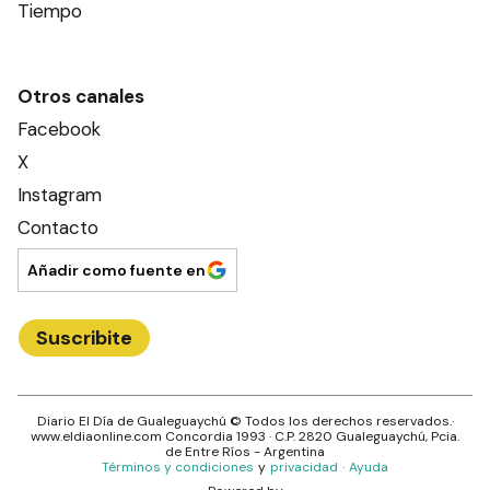
Tiempo
Otros canales
Facebook
X
Instagram
Contacto
Añadir como fuente en
Suscribite
Diario El Día de Gualeguaychú
© Todos los derechos reservados.·
www.
eldiaonline.com
Concordia 1993
· C.P.
2820
Gualeguaychú
, Pcia.
de
Entre Ríos
- Argentina
Términos y condiciones
y
privacidad
·
Ayuda