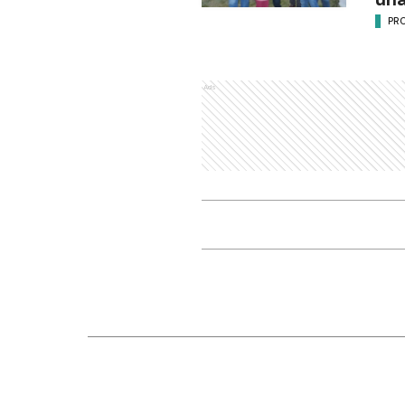
PR
Ads
Nosotros
Seccio
Editorial El Dia SRL
Ciudad