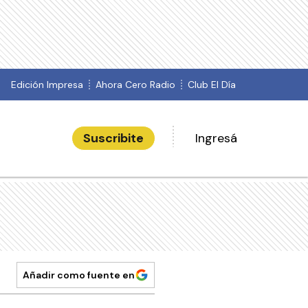
Edición Impresa
Ahora Cero Radio
Club El Día
Suscribite
Ingresá
Añadir como fuente en