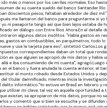
 ido más o menos por los carriles normales. Eso has
 resumen de su cuenta sueldo del banco Santander Río
aban doscientos pesos, faltaban alrededor de diez mil
spués me llamaron del banco para preguntarme si yo 
yo ni pasaporte tengo así que bien lejos estaba de hab
icado en diálogo con Entre Ríos Ahora.En el detalle d
ontraron algunos datos insólitos. "Había gastos en re
as, gastos en combustibles, en parquímetros, todo lo
ueve y usa la tarjeta para eso", sintetizó Carlos.Los 
mpuestos correspondientes daban un total que rondab
ción es que alguien se apropió de mis datos y había u
allá e iba consumiendo de mi cuenta", agregó.Luego de
en el banco y fuera anulada la cuenta anterior, el Sa
stituir el monto robado desde Estados Unidos y dep
del titular damnificado, mientras inicia la investiga
 delito informático."Yo estuve en Brasil en febrero y 
que utilizar mi clave, tal vez en aquella oportunidad a
ue existen, se apropiaron de mis datos, porque no s
arlos y comentó que si bien se escucha y se difunden 
el banco no habían registrado, por lo menos acá, situa