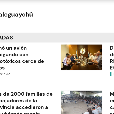
ualeguaychú
ADAS
mó un avión
D
migando con
d
otóxicos cerca de
R
os
E
OVINCIA
 de 2000 familias de
M
bajadores de la
e
vincia accedieron a
c
 vivienda propia
s