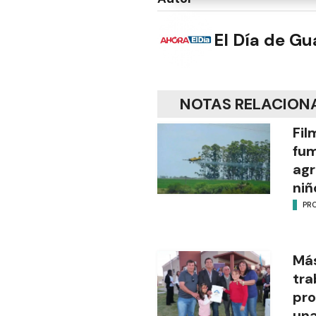
El Día de G
NOTAS RELACION
Fil
fu
agr
niñ
PR
Más
tra
pro
una