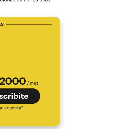
ES
2000
/ mes
scribite
una cuenta?