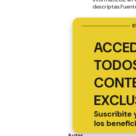
descriptas.Fuent
E
ACCED
TODOS
CONT
EXCLU
Suscribite 
los benefic
Autor