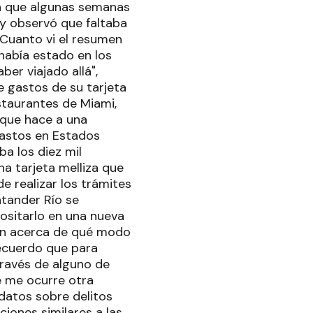
ta que algunas semanas
 y observó que faltaba
."Cuanto vi el resumen
había estado en los
er viajado allá",
e gastos de su tarjeta
staurantes de Miami,
 que hace a una
gastos en Estados
a los diez mil
na tarjeta melliza que
 realizar los trámites
ntander Río se
ositarlo en una nueva
ción acerca de qué modo
recuerdo que para
 través de alguno de
e me ocurre otra
datos sobre delitos
ciones similares a las