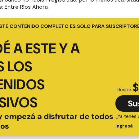
e: Entre Ríos Ahora
STE CONTENIDO COMPLETO ES SOLO PARA SUSCRIPTOR
É A ESTE Y A
 LOS
ENIDOS
$
Desde
SIVOS
Su
y empezá a disfrutar de todos
¿Ya tenés 
ios
Ingresá