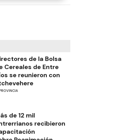
irectores de la Bolsa
e Cereales de Entre
íos se reunieron con
tchevehere
PROVINCIA
ás de 12 mil
ntrerrianos recibieron
apacitación
obre Reanimación