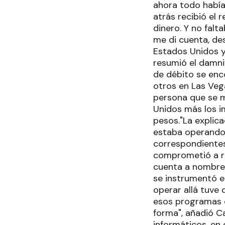
ahora todo había
atrás recibió el
dinero. Y no falt
me di cuenta, de
Estados Unidos y 
resumió el damnif
de débito se enc
otros en Las Veg
persona que se m
Unidos más los i
pesos."La explica
estaba operando 
correspondientes 
comprometió a re
cuenta a nombre 
se instrumentó el
operar allá tuve 
esos programas q
forma", añadió C
informáticos, en 