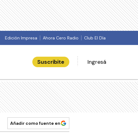
Edición Impresa
Ahora Cero Radio
Club El Día
Suscribite
Ingresá
Añadir como fuente en