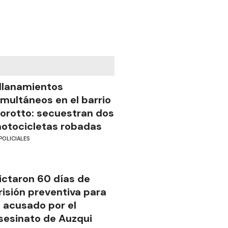
llanamientos
imultáneos en el barrio
iorotto: secuestran dos
otocicletas robadas
POLICIALES
ictaron 60 días de
risión preventiva para
l acusado por el
sesinato de Auzqui