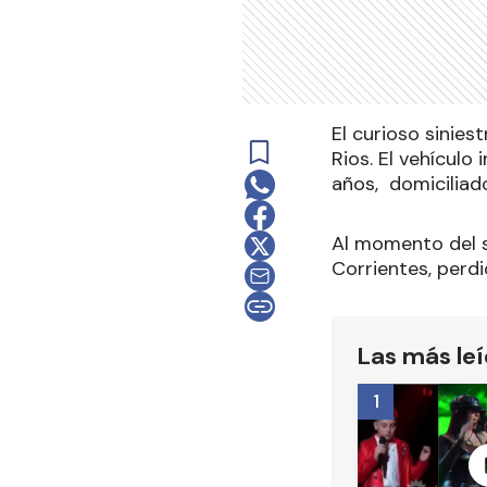
El curioso sinies
Rios. El vehícul
años, domiciliad
Al momento del si
Corrientes, perdi
Las más le
1