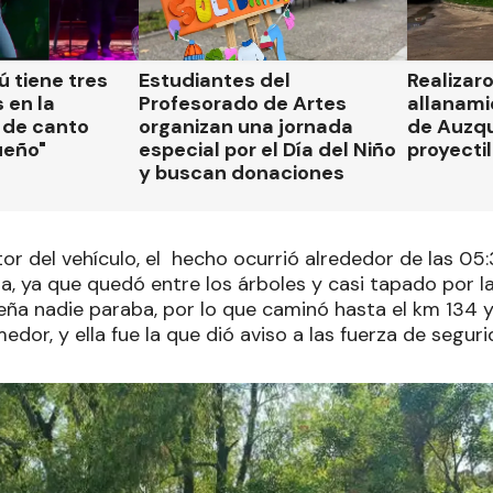
 tiene tres
Estudiantes del
Realizar
 en la
Profesorado de Artes
allanami
 de canto
organizan una jornada
de Auzqu
ueño"
especial por el Día del Niño
proyectil
y buscan donaciones
r del vehículo, el hecho ocurrió alrededor de las 05:3
a, ya que quedó entre los árboles y casi tapado por la
eña nadie paraba, por lo que caminó hasta el km 134 y
dor, y ella fue la que dió aviso a las fuerza de seguri