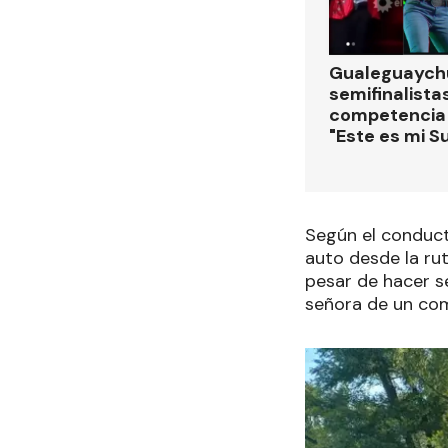
Gualeguaychú
semifinalistas
competencia
"Este es mi S
Según el conducto
auto desde la rut
pesar de hacer s
señora de un come