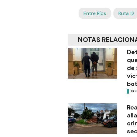
Entre Ríos
Ruta 12
NOTAS RELACION
Det
que
de 
víc
bot
POL
Rea
all
cri
sec