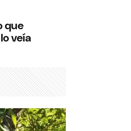
o que
lo veía