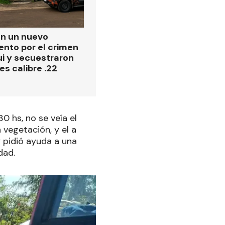
on un nuevo
ento por el crimen
i y secuestraron
es calibre .22
0 hs, no se veía el
 vegetación, y el a
 pidió ayuda a una
dad.