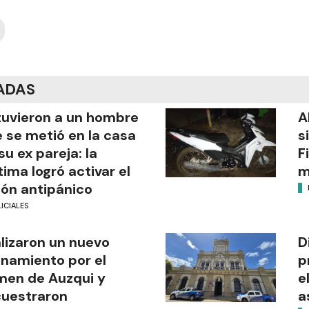
ADAS
uvieron a un hombre
A
 se metió en la casa
s
su ex pareja: la
F
tima logró activar el
m
ón antipánico
ICIALES
lizaron un nuevo
D
anamiento por el
p
men de Auzqui y
e
uestraron
a