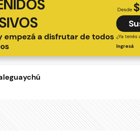
ENIDOS
$
Desde
SIVOS
Su
y empezá a disfrutar de todos
¿Ya tenés 
ios
Ingresá
ualeguaychú