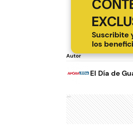
CONT
EXCLU
Suscribite 
los benefic
Autor
El Día de G
Ads