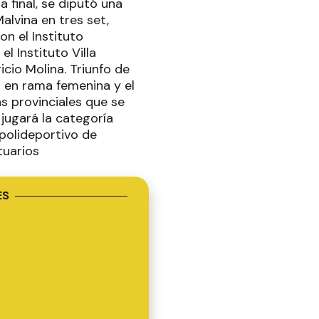
la final, se diputó una
alvina en tres set,
on el Instituto
l Instituto Villa
cio Molina. Triunfo de
ra en rama femenina y el
as provinciales que se
 jugará la categoría
 polideportivo de
tuarios
ES