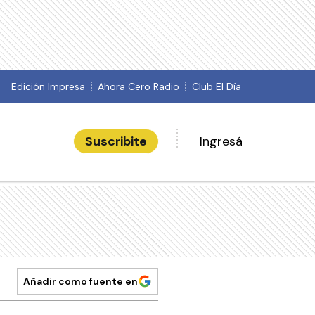
Edición Impresa
Ahora Cero Radio
Club El Día
Suscribite
Ingresá
Añadir como fuente en