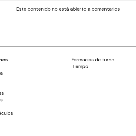
Este contenido no está abierto a comentarios
nes
Farmacias de turno
Tiempo
ia
es
es
áculos