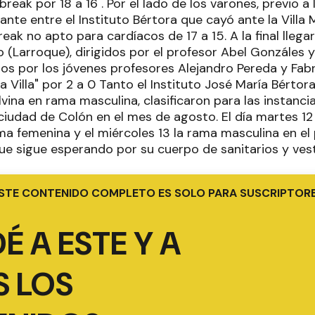
break por 18 a 16 . Por el lado de los varones, previo a 
ante entre el Instituto Bértora que cayó ante la Villa M
reak no apto para cardíacos de 17 a 15. A la final llegar
(Larroque), dirigidos por el profesor Abel Gonzáles y e
s por los jóvenes profesores Alejandro Pereda y Fabri
a Villa" por 2 a 0 Tanto el Instituto José María Bérto
alvina en rama masculina, clasificaron para las instanci
ciudad de Colón en el mes de agosto. El día martes 12
ama femenina y el miércoles 13 la rama masculina en el
ue sigue esperando por su cuerpo de sanitarios y ves
STE CONTENIDO COMPLETO ES SOLO PARA SUSCRIPTOR
É A ESTE Y A
 LOS