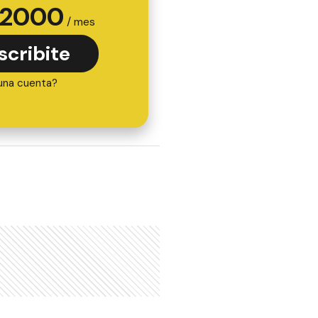
2000
/ mes
scribite
una cuenta?