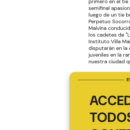
primero en el tie 
semifinal apasion
luego de un tie b
Perpetuo Socorro 
Malvina conducido
los cadetes de "L
Instituto Villa M
disputarán en la 
juveniles en la r
nuestra ciudad q
E
ACCED
TODOS