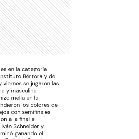
les en la categoría
Instituto Bértora y de
y viernes se jugaron las
na y masculina
izo mella en la
ndieron los colores de
ejos con semifinales
n a la final el
s Iván Schneider y
rminó ganando el