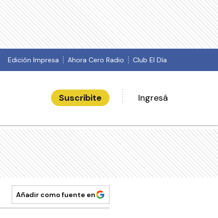
Edición Impresa
Ahora Cero Radio
Club El Día
Suscribite
Ingresá
Añadir como fuente en