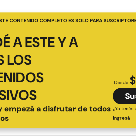
STE CONTENIDO COMPLETO ES SOLO PARA SUSCRIPTOR
É A ESTE Y A
 LOS
ENIDOS
$
Desde
SIVOS
Su
y empezá a disfrutar de todos
¿Ya tenés 
ios
Ingresá