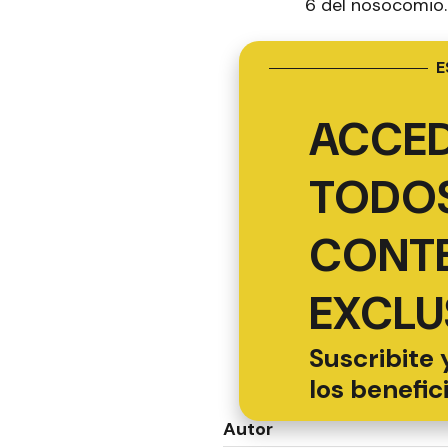
6 del nosocomio.
E
ACCED
TODOS
CONT
EXCLU
Suscribite 
los benefic
Autor