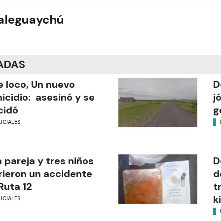
ualeguaychú
ADAS
 loco, Un nuevo
D
icidio: asesinó y se
j
cidó
g
ICIALES
 pareja y tres niños
D
rieron un accidente
d
Ruta 12
t
k
ICIALES