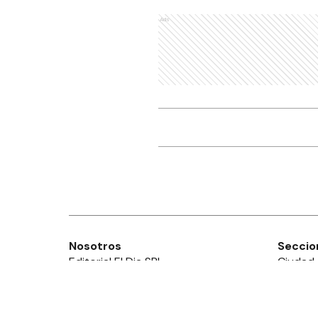
Ads
Nosotros
Seccio
Editorial El Dia SRL
Ciudad
Edición Impresa
Provinc
Ahora Cero Radio
País
Club El Día
Mundo