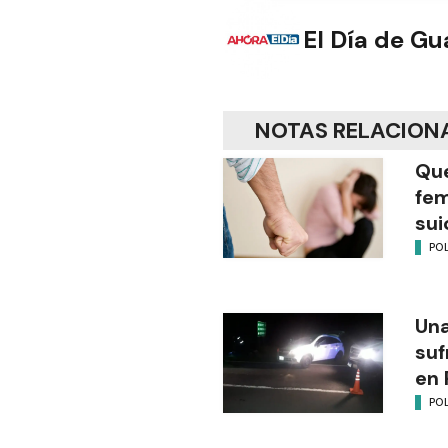
El Día de G
NOTAS RELACION
Que
fem
sui
POL
Una
suf
en 
POL