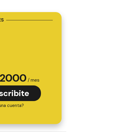
ES
2000
/ mes
scribite
una cuenta?