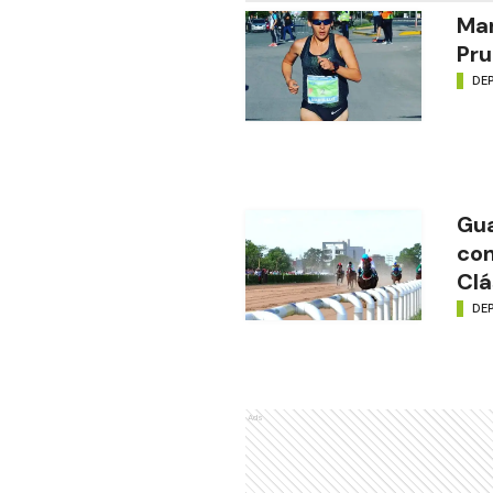
Mar
Pru
DE
Gua
con
Clá
DE
Ads