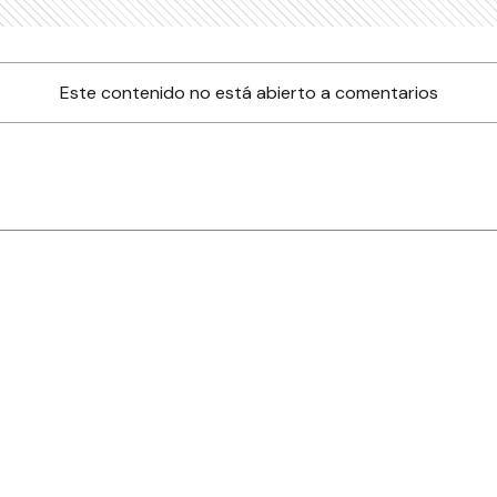
Este contenido no está abierto a comentarios
nes
Farmacias de turno
Tiempo
ia
es
es
áculos