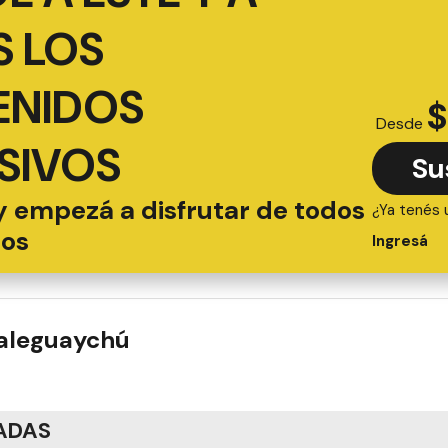
 LOS
ENIDOS
$
Desde
SIVOS
Su
y empezá a disfrutar de todos
¿Ya tenés 
ios
Ingresá
ualeguaychú
ADAS