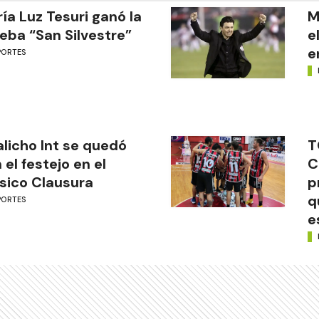
ía Luz Tesuri ganó la
M
eba “San Silvestre”
e
e
PORTES
licho Int se quedó
T
 el festejo en el
C
sico Clausura
p
q
PORTES
e