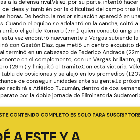
s a la defensa rival.Vélez, por su parte, intentó hacer
a de ideas y también por la dificultad del campo tras 
imas horas. De hecho, la mejor situación apareció en u
s. Cuando el equipo se adelantó en la cancha, soltó a
 arribó el gol de Romero (7m.), quien conectó un gra
 esta vez encontró nuevamente a Vargas subiendo la 
inó con Gastón Díaz, que metió un centro exquisito d
ual terminó en un cabezazo de Federico Andrada (22m.
onente en el complemento, con un Vargas brillante, q
ro (29m.) y finiquitó el trámite.Con esta victoria, Vé
 tabla de posiciones y se alejó en los promedios (1,20
 chance de conseguir unidades ante su gente.La próxima
lez recibirá a Atlético Tucumán, dentro de dos semanas
 parate por la doble jornada de Eliminatoria Sudameri
STE CONTENIDO COMPLETO ES SOLO PARA SUSCRIPTOR
É A ESTE Y A