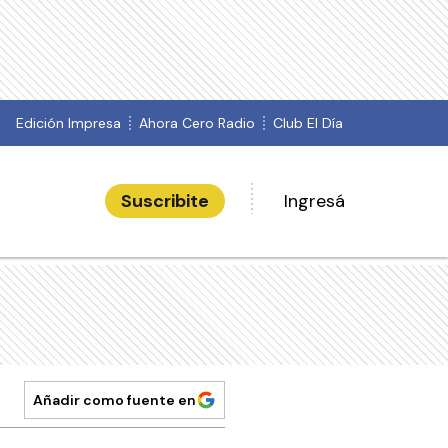
Edición Impresa
Ahora Cero Radio
Club El Día
Suscribite
Ingresá
Añadir como fuente en