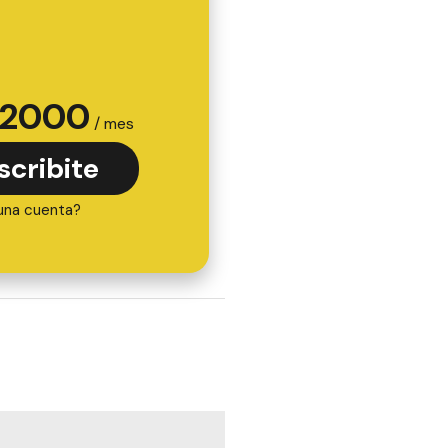
2000
/ mes
scribite
una cuenta?