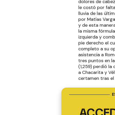
dolores de cabeza
le costó por falt
lluvia de las últ
por Matías Varga
y de esta manera
la misma fórmula
izquierda y comb
pie derecho el c
completo a su op
asistencia a Rome
tres puntos en la
(1,259) perdió la
a Chacarita y Vé
certamen tras el
E
ACCED