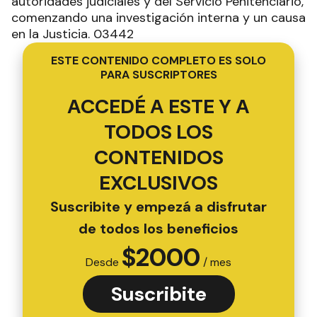
autoridades judiciales y del Servicio Penitenciario,
comenzando una investigación interna y un causa
en la Justicia. 03442
ESTE CONTENIDO COMPLETO ES SOLO
PARA SUSCRIPTORES
ACCEDÉ A ESTE Y A
TODOS LOS
CONTENIDOS
EXCLUSIVOS
Suscribite y empezá a disfrutar
de todos los beneficios
$
2000
Desde
/ mes
Suscribite