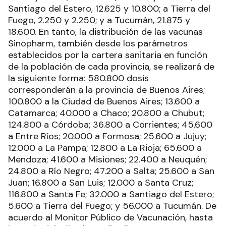
Santiago del Estero, 12.625 y 10.800; a Tierra del
Fuego, 2.250 y 2.250; y a Tucumán, 21.875 y
18.600. En tanto, la distribución de las vacunas
Sinopharm, también desde los parámetros
establecidos por la cartera sanitaria en función
de la población de cada provincia, se realizará de
la siguiente forma: 580.800 dosis
corresponderán a la provincia de Buenos Aires;
100.800 a la Ciudad de Buenos Aires; 13.600 a
Catamarca; 40.000 a Chaco; 20.800 a Chubut;
124.800 a Córdoba; 36.800 a Corrientes; 45.600
a Entre Ríos; 20.000 a Formosa; 25.600 a Jujuy;
12.000 a La Pampa; 12.800 a La Rioja; 65.600 a
Mendoza; 41.600 a Misiones; 22.400 a Neuquén;
24.800 a Río Negro; 47.200 a Salta; 25.600 a San
Juan; 16.800 a San Luis; 12.000 a Santa Cruz;
116.800 a Santa Fe; 32.000 a Santiago del Estero;
5.600 a Tierra del Fuego; y 56.000 a Tucumán. De
acuerdo al Monitor Público de Vacunación, hasta