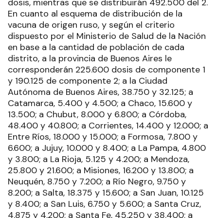
dosis, mientras que se distribuirán 492.500 del 2.
En cuanto al esquema de distribución de la
vacuna de origen ruso, y según el criterio
dispuesto por el Ministerio de Salud de la Nación
en base a la cantidad de población de cada
distrito, a la provincia de Buenos Aires le
corresponderán 225.600 dosis de componente 1
y 190.125 de componente 2; a la Ciudad
Autónoma de Buenos Aires, 38.750 y 32.125; a
Catamarca, 5.400 y 4.500; a Chaco, 15.600 y
13.500; a Chubut, 8.000 y 6.800; a Córdoba,
48.400 y 40.800; a Corrientes, 14.400 y 12.000; a
Entre Ríos, 18.000 y 15.000; a Formosa, 7.800 y
6.600; a Jujuy, 10.000 y 8.400; a La Pampa, 4.800
y 3.800; a La Rioja, 5.125 y 4.200; a Mendoza,
25.800 y 21.600; a Misiones, 16.200 y 13.800; a
Neuquén, 8.750 y 7.200; a Río Negro, 9.750 y
8.200; a Salta, 18.375 y 15.600; a San Juan, 10.125
y 8.400; a San Luis, 6.750 y 5.600; a Santa Cruz,
4.875 y 4.200; a Santa Fe, 45.250 y 38.400; a