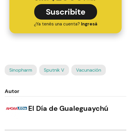
Suscribite
¿Ya tenés una cuenta?
Ingresá
Sinopharm
Sputnik V
Vacunación
Autor
El Día de Gualeguaychú