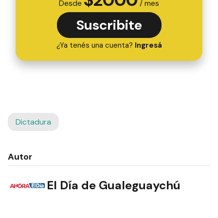
Desde
/ mes
Suscribite
¿Ya tenés una cuenta?
Ingresá
Dictadura
Autor
El Día de Gualeguaychú