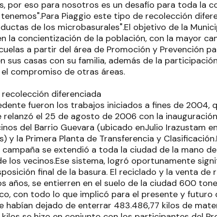
s, por eso para nosotros es un desafío para toda la 
tenemos".Para Piaggio este tipo de recolección difere
nductas de los microbasurales".El objetivo de la Munici
n la concientización de la población, con la mayor ca
scuelas a partir del área de Promoción y Prevención p
en sus casas con su familia, además de la participació
 el compromiso de otras áreas.
 recolección diferenciada
dente fueron los trabajos iniciados a fines de 2004, 
e relanzó el 25 de agosto de 2006 con la inauguración
cinos del Barrio Guevara (ubicado enJulio Irazustam e
) y la Primera Planta de Transferencia y Clasificació
a campaña se extendió a toda la ciudad de la mano de
de los vecinos.Ese sistema, logró oportunamente signi
posición final de la basura. El reciclado y la venta d
s años, se entierren en el suelo de la ciudad 600 to
co, con todo lo que implicó para el presente y futuro
 habían dejado de enterrar 483.486,77 kilos de materi
 kilos se hizo en conjunto con los participantes del 