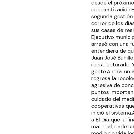
desde el próximo
concientización.E
segunda gestión 
correr de los dí
sus casas de res
Ejecutivo municip
arrasó con una f
entendiera de qué
Juan José Bahill
reestructurarlo.
gente.Ahora, un 
regresa la recol
agresiva de conc
puntos importante
cuidado del medio
cooperativas que
inició el sistema
a El Día que la f
material, darle 
medio de vida leg