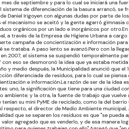
 mes de septiembre y para lo cual se iniciará una fu
l sistema de diferenciación de la basura arrancó, se f
de Daniel Irigoyen con algunas dudas por parte de los
as el mecanismo se aceitó y la gente agarró gimnasia 
iduos orgánicos por un lado e inorgánicos por otro.E
al, a través de la Empresa de Higiene Urbana a cargo d
uerte campaña de concientización e información para 
 se trataba. A paso lento se avanzó.Pero con la llega
o en 2007, el sistema se suspendió temporalmente para
 Y con eso se desmoronó la idea que ya estaba metida 
año y medio después, la Municipalidad anunció que el 
ección diferenciada de residuos, para lo cual se pien
ientización e información.La razón de ser de la idea 
s: uno, la significación que tiene para una ciudad co
 ambiente; y la otra, la fuente de trabajo que vuelve 
 tenían su mini PyME de reciclado, como la del barri
.Al respecto, el director de Medio Ambiente municipal,
inalidad que se separen los residuos es que "se pueda
un valor agregado que es venderlo, y de esa manera l
ítimo para quienes trabajan con ello".Agregó que "en p