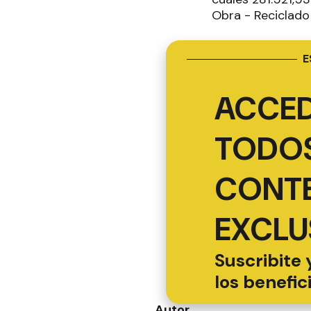
Obra - Reciclado 
E
ACCED
TODOS
CONT
EXCLU
Suscribite 
los benefic
Autor