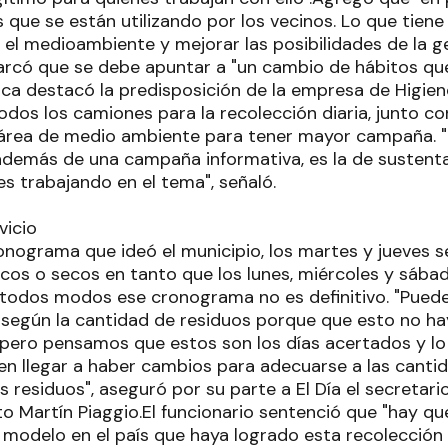
 que se están utilizando por los vecinos. Lo que tiene
 el medioambiente y mejorar las posibilidades de la g
marcó que se debe apuntar a "un cambio de hábitos q
ca destacó la predisposición de la empresa de Higie
odos los camiones para la recolección diaria, junto c
l área de medio ambiente para tener mayor campaña.
 además de una campaña informativa, es la de sustenta
s trabajando en el tema", señaló.
vicio
onograma que ideó el municipio, los martes y jueves s
cos o secos en tanto que los lunes, miércoles y sábad
 todos modos ese cronograma no es definitivo. "Puede 
según la cantidad de residuos porque que esto no ha
 pero pensamos que estos son los días acertados y lo
n llegar a haber cambios para adecuarse a las cant
s residuos", aseguró por su parte a El Día el secretar
o Martín Piaggio.El funcionario sentenció que "hay q
 modelo en el país que haya logrado esta recolección