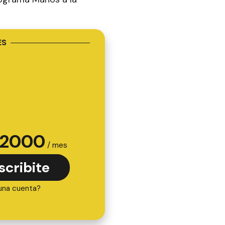
ES
2000
/ mes
scribite
una cuenta?