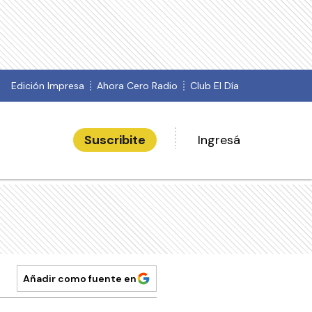
Edición Impresa
Ahora Cero Radio
Club El Día
Suscribite
Ingresá
Añadir como fuente en