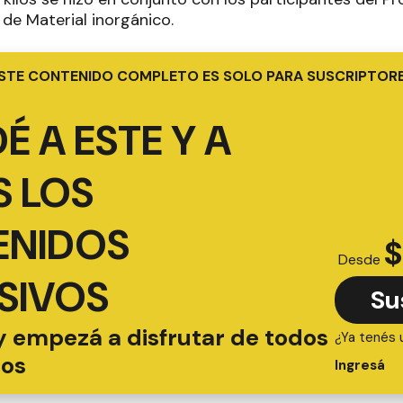
de Material inorgánico.
STE CONTENIDO COMPLETO ES SOLO PARA SUSCRIPTOR
É A ESTE Y A
 LOS
ENIDOS
$
Desde
SIVOS
Su
y empezá a disfrutar de todos
¿Ya tenés 
ios
Ingresá