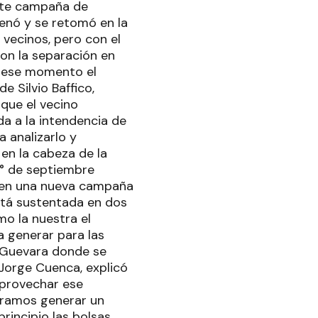
erte campaña de
renó y se retomó en la
 vecinos, pero con el
con la separación en
n ese momento el
e Silvio Baffico,
que el vecino
da a la intendencia de
 analizarlo y
en la cabeza de la
1° de septiembre
sa en una nueva campaña
está sustentada en dos
mo la nuestra el
a generar para las
o Guevara donde se
 Jorge Cuenca, explicó
 aprovechar ese
ogramos generar un
rincipio las bolsas