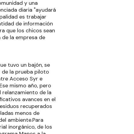
comunidad y una
nciada diaria "ayudará
palidad es trabajar
ntidad de información
ara que los chicos sean
n de la empresa de
que tuvo un bajón, se
 de la prueba piloto
ntre Acceso Syr e
n.Ese mismo año, pero
l relanzamiento de la
ficativos avances en el
e residuos recuperados
neladas menos de
 del ambiente.Para
al inorgánico, de los
Programa Manos a la