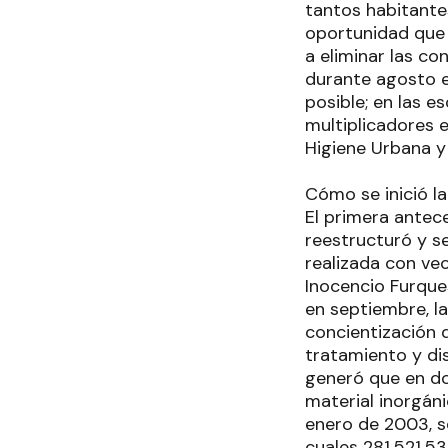
tantos habitante
oportunidad que 
a eliminar las co
durante agosto e
posible; en las e
multiplicadores 
Higiene Urbana y
Cómo se inició la
El primera antece
reestructuró y s
realizada con ve
Inocencio Furques
en septiembre, l
concientización 
tratamiento y dis
generó que en do
material inorgáni
enero de 2003, se
cuales 281.521,53