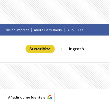
Edición Impresa
Ahora Cero Radio
Club El Día
Suscribite
Ingresá
Añadir como fuente en