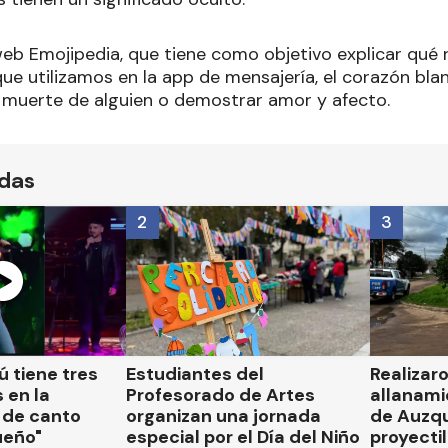
web Emojipedia, que tiene como objetivo explicar qué
ue utilizamos en la app de mensajería, el corazón blan
a muerte de alguien o demostrar amor y afecto.
ídas
2
3
 tiene tres
Estudiantes del
Realizar
 en la
Profesorado de Artes
allanami
 de canto
organizan una jornada
de Auzqu
ueño"
especial por el Día del Niño
proyectil