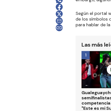
Según el portal 
de los símbolos q
para hablar de l
Las más le
1
Gualeguaychú
semifinalistas
competencia
"Este es mi S