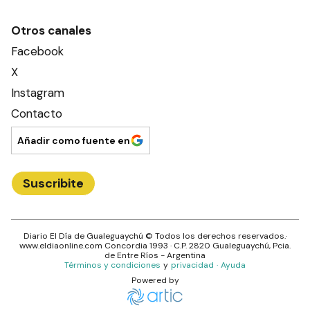
Otros canales
Facebook
X
Instagram
Contacto
Añadir como fuente en
Suscribite
Diario El Día de Gualeguaychú
© Todos los derechos reservados.·
www.
eldiaonline.com
Concordia 1993
· C.P.
2820
Gualeguaychú
, Pcia.
de
Entre Ríos
- Argentina
Términos y condiciones
y
privacidad
·
Ayuda
Powered by