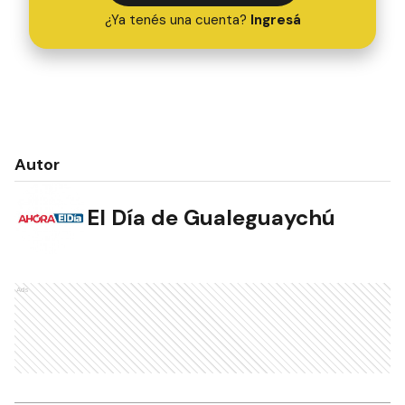
¿Ya tenés una cuenta?
Ingresá
Autor
El Día de Gualeguaychú
Ads