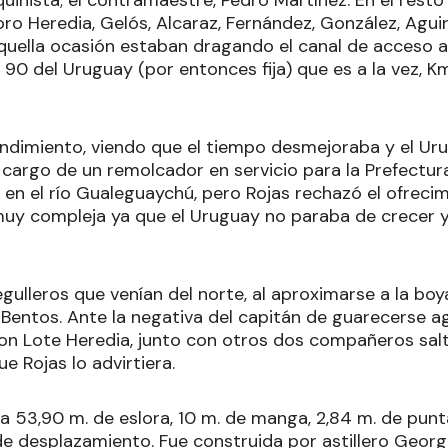
ro Heredia, Gelós, Alcaraz, Fernández, González, Aguir
aquella ocasión estaban dragando el canal de acceso a
 90 del Uruguay (por entonces fija) que es a la vez, Km
undimiento, viendo que el tiempo desmejoraba y el Ur
 cargo de un remolcador en servicio para la Prefectura 
en el río Gualeguaychú, pero Rojas rechazó el ofrecim
 muy compleja ya que el Uruguay no paraba de crecer 
ulleros que venían del norte, al aproximarse a la boy
y Bentos. Ante la negativa del capitán de guarecerse 
 Don Lote Heredia, junto con otros dos compañeros salt
e Rojas lo advirtiera.
a 53,90 m. de eslora, 10 m. de manga, 2,84 m. de punta
de desplazamiento. Fue construida por astillero Georg