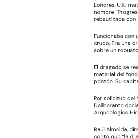
Londres, U.K.; ma
nombre “Progreso
rebautizada con 
Funcionaba con u
crudo. Era una d
sobre un robusto 
El dragado se re
material del fond
pontón. Su capit
Por solicitud de
Deliberante decl
Arqueológico Hi
Raúl Almeida, di
contó que “la dr