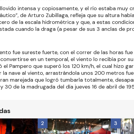
 llovido intensa y copiosamente, y el río estaba muy cr
tico”, de Arturo Zubillaga, refleja que su altura había
cero de la escala hidrométrica y que, a estas condici
stada cuando la draga (a pesar de sus 3 anclas de pro
viento fue sureste fuerte, con el correr de las horas f
convertirse en un temporal, el viento lo recibía por su
el Pampero que superó los 120 km/h, el cual hizo garr
r la nave al viento, arrastrándola unos 200 metros fue
ran marejada que logró tumbarla totalmente, desapa
2 y 30 de la madrugada del día jueves 16 de abril de 195
ídas
2
3