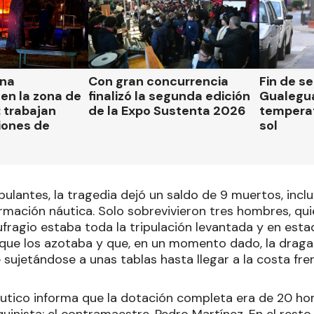
una
Con gran concurrencia
Fin de s
en la zona de
finalizó la segunda edición
Gualegua
 trabajan
de la Expo Sustenta 2026
tempera
iones de
sol
pulantes, la tragedia dejó un saldo de 9 muertos, inclu
ormación náutica. Solo sobrevivieron tres hombres, qu
ragio estaba toda la tripulación levantada y en estad
que los azotaba y que, en un momento dado, la draga s
 sujetándose a unas tablas hasta llegar a la costa fr
tico informa que la dotación completa era de 20 ho
uinista; el contramaestre, Pedro Martínez. En el resto 