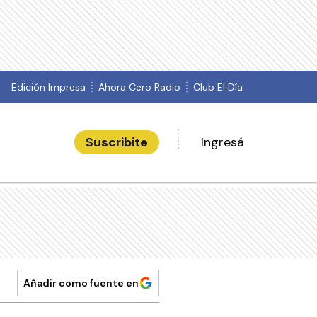
Edición Impresa
Ahora Cero Radio
Club El Día
Suscribite
Ingresá
Añadir como fuente en