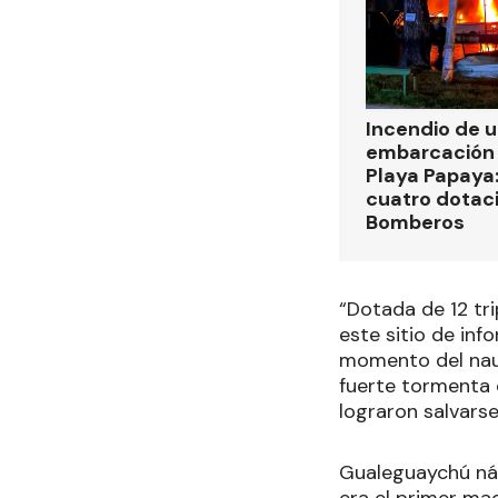
Incendio de 
embarcación 
Playa Papaya:
cuatro dotac
Bomberos
“Dotada de 12 tri
este sitio de inf
momento del nauf
fuerte tormenta 
lograron salvarse
Gualeguaychú náu
era el primer maq