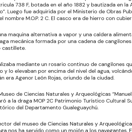
tricula 738 F, botada en el año 1882 y bautizada en la 
”. Luego fue adquirida por el Ministerio de Obras Pub
el nombre M.O.P. 2 C. El casco era de hierro con cubie
na maquina alternativa a vapor y una caldera alimen
raga mecánica formada por una cadena de cangilones
castillete.
alizaba mediante un rosario continuo de cangilones qu
o y lo elevaban por encima del nivel del agua, volcán
án era Agenor León Rojas, oriundo de la ciudad.
l Museo de Ciencias Naturales y Arqueológicas “Manuel
aró a la draga MOP 2C Patrimonio Turístico Cultural 
stórico del Departamento Gualeguaychú.
rector del museo de Ciencias Naturales y Arqueológic
aga nos ha servido como un mojón a los navegantes. 