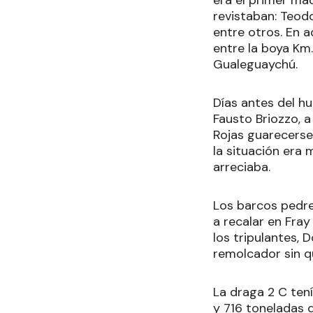
revistaban: Teodo
entre otros. En 
entre la boya Km.
Gualeguaychú.
Días antes del h
Fausto Briozzo, a
Rojas guarecerse 
la situación era
arreciaba.
Los barcos pedreg
a recalar en Fra
los tripulantes,
remolcador sin qu
La draga 2 C tení
y 716 toneladas 