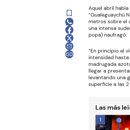
Aquel abril había
“Gualeguaychú Náu
metros sobre el 
una intensa sude
popa) naufragó.
“En principio el 
intensidad hasta 
madrugada azotó 
llegar a presenta
levantando una g
superficie a las 
Las más le
1