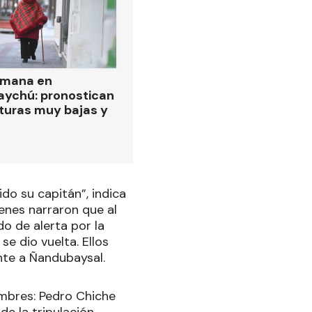
emana en
ychú: pronostican
turas muy bajas y
ido su capitán”, indica
ienes narraron que al
o de alerta por la
e dio vuelta. Ellos
ente a Ñandubaysal.
mbres: Pedro Chiche
de la tripulación