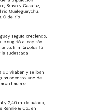
re, Bravo y Casafuz,
l río Gualeguaychú,
. 0 del río
uguay seguía creciendo,
le sugirió al capitán
iento. El miércoles 15
y la sudestada
a 90 viraban y se iban
aguas adentro, uno de
aron hacia el
l y 2,40 m. de calado,
e Rennie & Co., en