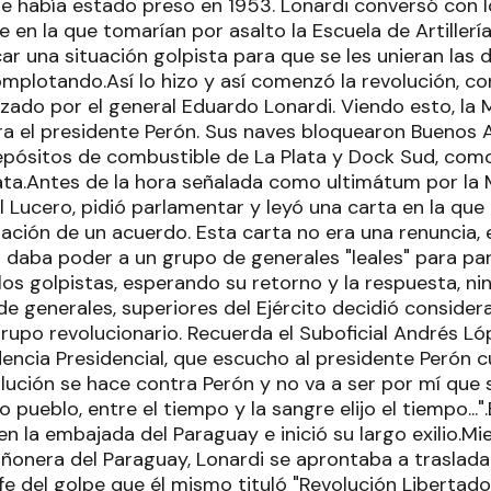
que había estado preso en 1953. Lonardi conversó con l
e en la que tomarían por asalto la Escuela de Artillerí
ar una situación golpista para que se les unieran las
mplotando.Así lo hizo y así comenzó la revolución, co
ado por el general Eduardo Lonardi. Viendo esto, la M
a el presidente Perón. Sus naves bloquearon Buenos 
epósitos de combustible de La Plata y Dock Sud, com
ata.Antes de la hora señalada como ultimátum por la M
l Lucero, pidió parlamentar y leyó una carta en la que 
iación de un acuerdo. Esta carta no era una renuncia, 
ta daba poder a un grupo de generales "leales" para p
los golpistas, esperando su retorno y la respuesta, n
de generales, superiores del Ejército decidió consider
rupo revolucionario. Recuerda el Suboficial Andrés Ló
idencia Presidencial, que escucho al presidente Perón 
volución se hace contra Perón y no va a ser por mí que
 pueblo, entre el tiempo y la sangre elijo el tiempo...
en la embajada del Paraguay e inició su largo exilio.M
añonera del Paraguay, Lonardi se aprontaba a traslada
fe del golpe que él mismo tituló "Revolución Libertado