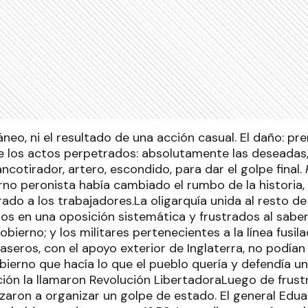
eo, ni el resultado de una acción casual. El daño: pr
 los actos perpetrados: absolutamente las deseadas, 
ncotirador, artero, escondido, para dar el golpe final.
no peronista había cambiado el rumbo de la historia, h
ado a los trabajadores.La oligarquía unida al resto de 
tos en una oposición sistemática y frustrados al sabe
obierno; y los militares pertenecientes a la línea fusil
seros, con el apoyo exterior de Inglaterra, no podían
ierno que hacía lo que el pueblo quería y defendía un 
ición la llamaron Revolución LibertadoraLuego de frus
zaron a organizar un golpe de estado. El general Edua