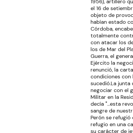
1956), artillero 
el 16 de setiembr
objeto de provoc
habían estado co
Córdoba, encabez
totalmente contr
con atacar los d
los de Mar del Pl
Guerra, el genera
Ejército la negoc
renunció, la car
condiciones con 
sucedió.La junta 
negociar con el g
Militar en la Res
decía "...esta re
sangre de nuestro
Perón se refugió 
refugio en una c
su carácter de je