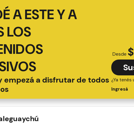
É A ESTE Y A
 LOS
ENIDOS
$
Desde
SIVOS
Su
y empezá a disfrutar de todos
¿Ya tenés 
ios
Ingresá
ualeguaychú