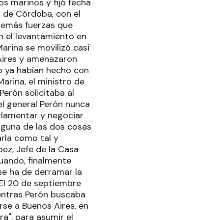
os marinos y fijó fecha
a de Córdoba, con el
 demás fuerzas que
n el levantamiento en
arina se movilizó casi
Aires y amenazaron
o ya habían hecho con
arina, el ministro de
Perón solicitaba al
el general Perón nunca
arlamentar y negociar
inguna de las dos cosas
arla como tal y
pez, Jefe de la Casa
cuando, finalmente
 se ha de derramar la
".El 20 de septiembre
ientras Perón buscaba
rse a Buenos Aires, en
ra", para asumir el