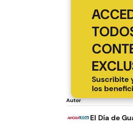
ACCED
TODOS
CONT
EXCLU
Suscribite 
los benefic
Autor
El Día de G