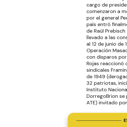
cargo de preside
comenzaron a mos
por el general Pe
país entró final
de Raúl Prebisch
llevado a las co
al 12 de junio d
Operación Masacr
con disparos por 
Rojas reaccionó c
sindicales Framin
de 1949 (derogad
32 patriotas, in
Instituto Nacion
DorregoBrion se 
ATE) invitado po
E