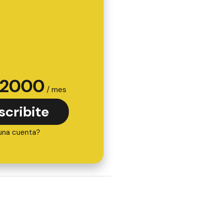
2000
/ mes
scribite
una cuenta?