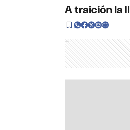
A traición la
Ads