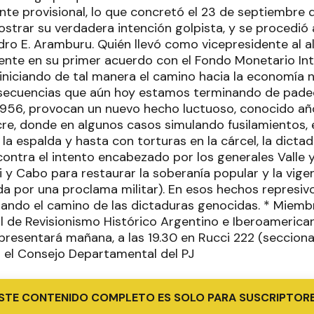
nte provisional, lo que concretó el 23 de septiembre
trar su verdadera intención golpista, y se procedió 
dro E. Aramburu. Quién llevó como vicepresidente al al
mente en su primer acuerdo con el Fondo Monetario Int
 iniciando de tal manera el camino hacia la economía n
nsecuencias que aún hoy estamos terminando de padece
e 1956, provocan un nuevo hecho luctuoso, conocido 
e, donde en algunos casos simulando fusilamientos, 
la espalda y hasta con torturas en la cárcel, la dict
ontra el intento encabezado por los generales Valle y
i y Cabo para restaurar la soberanía popular y la vige
a por una proclama militar). En esos hechos represiv
iciando el camino de las dictaduras genocidas. * Miem
al de Revisionismo Histórico Argentino e Iberoameric
presentará mañana, a las 19.30 en Rucci 222 (seccion
r el Consejo Departamental del PJ
STE CONTENIDO COMPLETO ES SOLO PARA SUSCRIPTOR