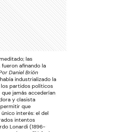
emeditado; las
fueron afinando la
Por Daniel Brión
abía industrializado la
los partidos políticos
r que jamás accederían
adora y clasista
 permitir que
único interés: el del
trados intentos
rdo Lonardi (1896-