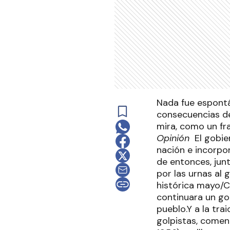
Nada fue espontán
consecuencias de
mira, como un fra
Opinión
El gobier
nación e incorpor
de entonces, jun
por las urnas al g
histórica mayo/Ca
continuara un gob
pueblo.Y a la tra
golpistas, comen