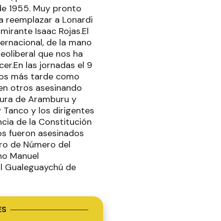
 de 1955. Muy pronto
a reemplazar a Lonardi
mirante Isaac Rojas.El
ernacional, de la mano
eoliberal que nos ha
r.En las jornadas el 9
años más tarde como
en otros asesinando
adura de Aramburu y
 Tanco y los dirigentes
ncia de la Constitución
os fueron asesinados
bro de Número del
ano Manuel
al Gualeguaychú de
ES