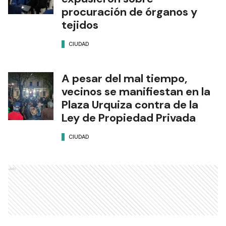
Emergencias Hospitalarias:
coordinadoras del Cucaier
expusieron sobre
procuración de órganos y
tejidos
CIUDAD
A pesar del mal tiempo,
vecinos se manifiestan en la
Plaza Urquiza contra de la
Ley de Propiedad Privada
CIUDAD
Ads