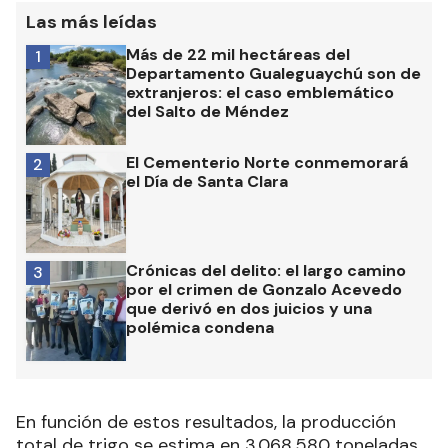
Las más leídas
Más de 22 mil hectáreas del
1
Departamento Gualeguaychú son de
extranjeros: el caso emblemático
del Salto de Méndez
El Cementerio Norte conmemorará
2
el Día de Santa Clara
Crónicas del delito: el largo camino
3
por el crimen de Gonzalo Acevedo
que derivó en dos juicios y una
polémica condena
En función de estos resultados, la producción
total de trigo se estima en 3.068.580 toneladas.