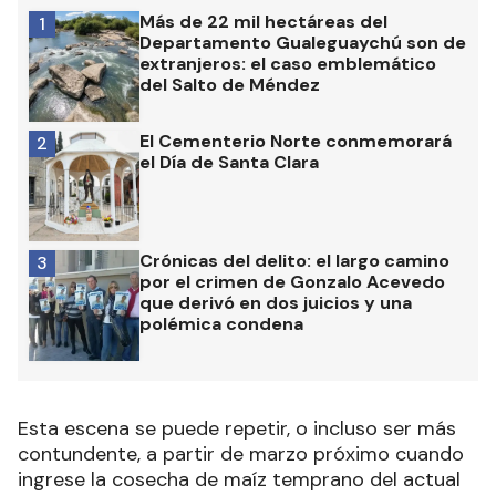
Más de 22 mil hectáreas del
1
Departamento Gualeguaychú son de
extranjeros: el caso emblemático
del Salto de Méndez
El Cementerio Norte conmemorará
2
el Día de Santa Clara
Crónicas del delito: el largo camino
3
por el crimen de Gonzalo Acevedo
que derivó en dos juicios y una
polémica condena
Esta escena se puede repetir, o incluso ser más
contundente, a partir de marzo próximo cuando
ingrese la cosecha de maíz temprano del actual