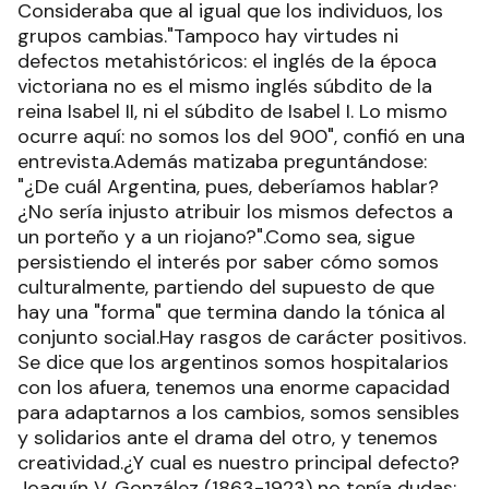
Consideraba que al igual que los individuos, los
grupos cambias."Tampoco hay virtudes ni
defectos metahistóricos: el inglés de la época
victoriana no es el mismo inglés súbdito de la
reina Isabel II, ni el súbdito de Isabel I. Lo mismo
ocurre aquí: no somos los del 900", confió en una
entrevista.Además matizaba preguntándose:
"¿De cuál Argentina, pues, deberíamos hablar?
¿No sería injusto atribuir los mismos defectos a
un porteño y a un riojano?".Como sea, sigue
persistiendo el interés por saber cómo somos
culturalmente, partiendo del supuesto de que
hay una "forma" que termina dando la tónica al
conjunto social.Hay rasgos de carácter positivos.
Se dice que los argentinos somos hospitalarios
con los afuera, tenemos una enorme capacidad
para adaptarnos a los cambios, somos sensibles
y solidarios ante el drama del otro, y tenemos
creatividad.¿Y cual es nuestro principal defecto?
Joaquín V. González (1863-1923) no tenía dudas: