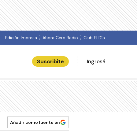
Edición Impresa
Ahora Cero Radio
Club El Día
Suscribite
Ingresá
Añadir como fuente en