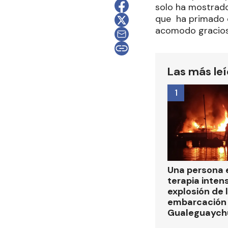
solo ha mostrado 
que ha primado el 
acomodo gracioso
Las más le
1
Una persona 
terapia intens
explosión de 
embarcación e
Gualeguaych