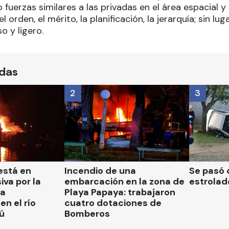
fuerzas similares a las privadas en el área espacial y
orden, el mérito, la planificación, la jerarquía; sin luga
 y ligero.
ídas
2
3
está en
Incendio de una
Se pasó 
iva por la
embarcación en la zona de
estrolad
la
Playa Papaya: trabajaron
n el río
cuatro dotaciones de
ú
Bomberos