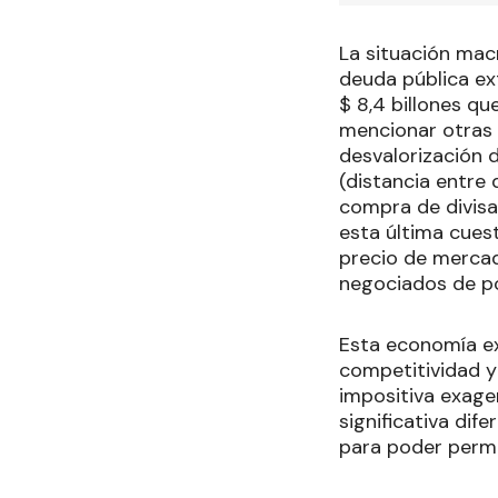
La situación mac
deuda pública ex
$ 8,4 billones q
mencionar otras 
desvalorización d
(distancia entre 
compra de divisa
esta última cuest
precio de mercad
negociados de p
Esta economía ex
competitividad y
impositiva exage
significativa dif
para poder perma