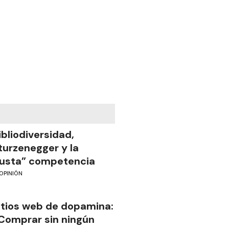
ibliodiversidad,
turzenegger y la
justa” competencia
OPINIÓN
itios web de dopamina:
Comprar sin ningún