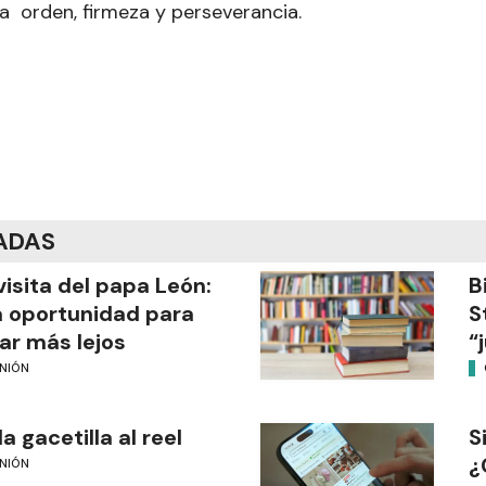
ta orden, firmeza y perseverancia.
ADAS
visita del papa León:
B
 oportunidad para
S
ar más lejos
“
INIÓN
la gacetilla al reel
S
¿
INIÓN