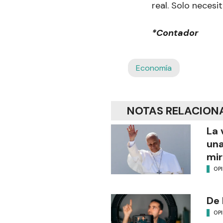
real. Solo necesi
*Contador
Economía
NOTAS RELACION
La 
una
mir
OP
De 
OP