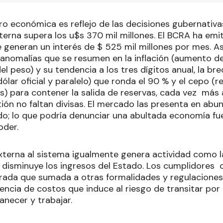
ro económica es reflejo de las decisiones gubernativ
terna supera los u$s 370 mil millones. El BCRA ha emi
ue generan un interés de $ 525 mil millones por mes. A
anomalías que se resumen en la inflación (aumento de
el peso) y su tendencia a los tres dígitos anual, la b
dólar oficial y paralelo) que ronda el 90 % y el cepo (re
s) para contener la salida de reservas, cada vez má
ión no faltan divisas. El mercado las presenta en abu
o; lo que podría denunciar una abultada economía fue
oder.
terna al sistema igualmente genera actividad como la 
 disminuye los ingresos del Estado. Los cumplidores 
rada que sumada a otras formalidades y regulaciones
erencia de costos que induce al riesgo de transitar por
necer y trabajar.