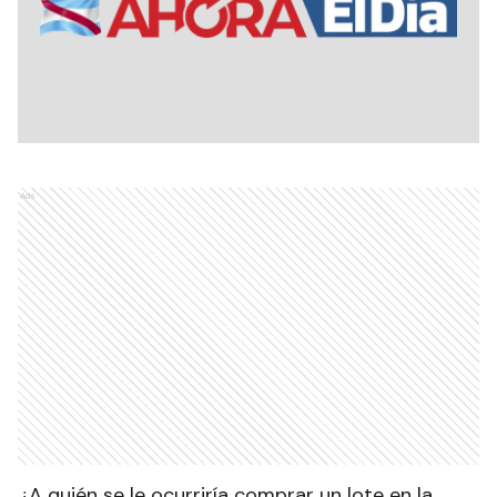
Ads
¿A quién se le ocurriría comprar un lote en la