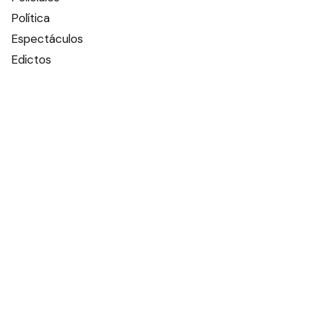
Política
Espectáculos
Edictos
Farmacias de turno
Tiempo
Otros canales
Facebook
X
Instagram
Contacto
Añadir como fuente en