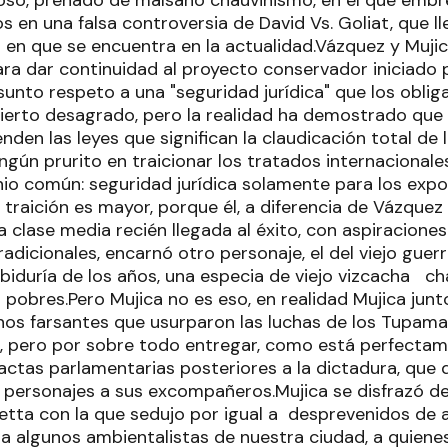
so, preñado de malsano chauvinismo, en el que embre
 en una falsa controversia de David Vs. Goliat, que lle
da en que se encuentra en la actualidad.Vázquez y Mujic
a dar continuidad al proyecto conservador iniciado p
sunto respeto a una "seguridad jurídica" que los obli
ierto desagrado, pero la realidad ha demostrado que 
enden las leyes que significan la claudicación total de 
ingún prurito en traicionar los tratados internacional
io común: seguridad jurídica solamente para los expo
 traición es mayor, porque él, a diferencia de Vázque
 clase media recién llegada al éxito, con aspiracione
tradicionales, encarnó otro personaje, el del viejo guer
abiduría de los años, una especia de viejo vizcacha c
 pobres.Pero Mujica no es eso, en realidad Mujica junt
nos farsantes que usurparon las luchas de los Tupama
r, pero por sobre todo entregar, como está perfect
actas parlamentarias posteriores a la dictadura, que 
s personajes a sus excompañeros.Mujica se disfrazó 
etta con la que sedujo por igual a desprevenidos de a
a algunos ambientalistas de nuestra ciudad, a quien