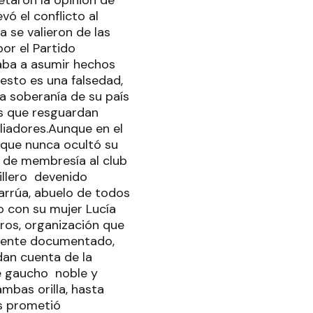
taron la opinión de
vó el conflicto al
a se valieron de las
or el Partido
gaba a asumir hechos
esto es una falsedad,
la soberanía de su país
es que resguardan
liadores.Aunque en el
z que nunca ocultó su
s de membresía al club
rillero devenido
harrúa, abuelo de todos
o con su mujer Lucía
ros, organización que
amente documentado,
dan cuenta de la
de gaucho noble y
mbas orilla, hasta
es prometió