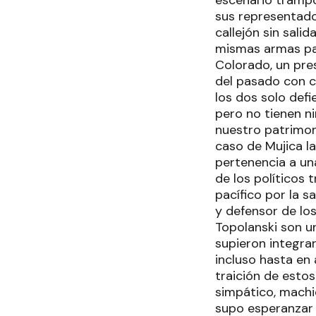
escenario trampo
sus representados
callejón sin sali
mismas armas par
Colorado, un pre
del pasado con c
los dos solo defi
pero no tienen n
nuestro patrimon
caso de Mujica la
pertenencia a una
de los políticos 
pacífico por la s
y defensor de los
Topolanski son u
supieron integra
incluso hasta en 
traición de esto
simpático, machi
supo esperanzar 