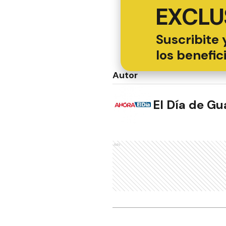
EXCLU
Suscribite 
los benefic
Autor
El Día de G
Ads