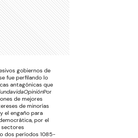
cesivos gobiernos de
e fue perfilando lo
ticas antagónicas que
Fundavida
Opinión
Por
siones de mejores
ntereses de minorías
y el engaño para
 democrática, por el
s sectores
vo dos períodos 1085-