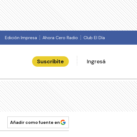
Edición Impresa
Ahora Cero Radio
Club El Día
Suscribite
Ingresá
Añadir como fuente en