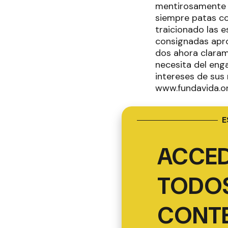
mentirosamente "s
siempre patas co
traicionado las 
consignadas apro
dos ahora clarame
necesita del eng
intereses de sus
www.fundavida.or
E
ACCED
TODOS
CONT