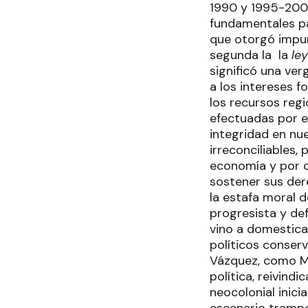
1990 y 1995-2000 
fundamentales par
que otorgó impuni
segunda la la
ley
significó una ve
a los intereses 
los recursos regi
efectuadas por el
integridad en nu
irreconciliables,
economía y por o
sostener sus der
la estafa moral 
progresista y def
vino a domestica
políticos conserv
Vázquez, como Mu
política, reivind
neocolonial inici