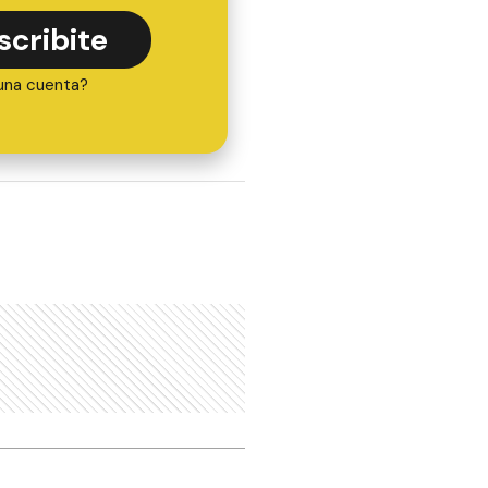
scribite
una cuenta?