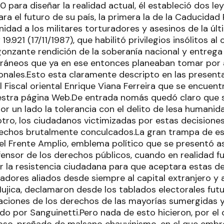
para diseñar la realidad actual, él estableció dos le
a el futuro de su país, la primera la de la Caducidad 
dad a los militares torturadores y asesinos de la últ
19.921 (17/11/1987), que habilitó privilegios insólitos al
rgonzante rendición de la soberanía nacional y entreg
foráneos que ya en ese entonces planeaban tomar por a
onales.Esto esta claramente descripto en las presenta
 Fiscal oriental Enrique Viana Ferreira que se encuen
estra página Web.De entrada nomás quedó claro que 
 por un lado la tolerancia con el delito de lesa humanida
tro, los ciudadanos victimizadas por estas decisione
echos brutalmente conculcados.La gran trampa de esta
del Frente Amplio, emblema político que se presentó
ensor de los derechos públicos, cuando en realidad fue
r la resistencia ciudadana para que aceptara estas de
adores aliados desde siempre al capital extranjero y 
jica, declamaron desde los tablados electorales fut
icaciones de los derechos de las mayorías sumergidas 
ado por Sanguinetti.Pero nada de esto hicieron, por el 