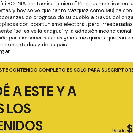
i BOTNIA contamina la cierro".Pero las mentiras en la
rtas y hoy se ve que tanto Vázquez como Mujica son 
esperanzas de progreso de su pueblo a través del enga
piadas con oportunismo electoral, pero irrespetadas
nte "se les ve la enagua" y la adhesión incondicional 
año para imponer sus designios mezquinos que van en
 representados y de su país.
g.ar
STE CONTENIDO COMPLETO ES SOLO PARA SUSCRIPTOR
É A ESTE Y A
 LOS
ENIDOS
$
Desde