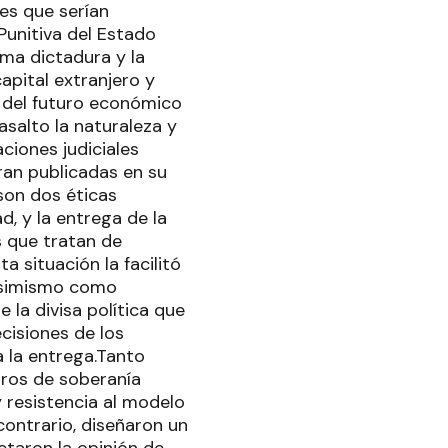
yes que serían
Punitiva del Estado
ima dictadura y la
 capital extranjero y
a del futuro económico
salto la naturaleza y
ciones judiciales
tran publicadas en su
son dos éticas
d, y la entrega de la
s que tratan de
 situación la facilitó
 asimismo como
 la divisa política que
cisiones de los
a la entrega.Tanto
uros de soberanía
y resistencia al modelo
contrario, diseñaron un