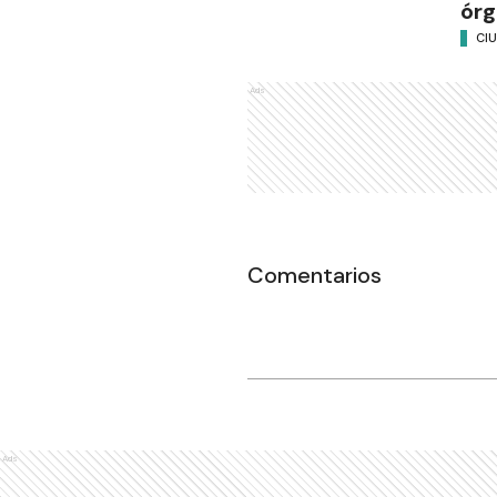
órg
CI
Ads
Comentarios
Ads