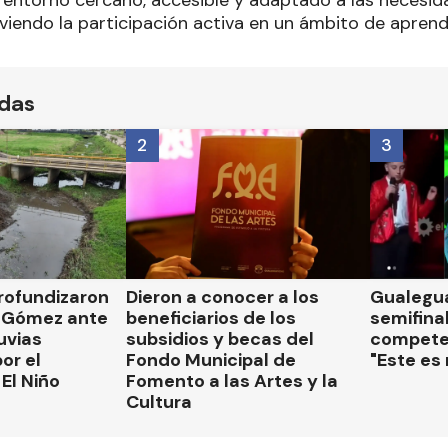
entorno cercano, accesible y adaptado a las necesi
viendo la participación activa en un ámbito de aprend
ídas
2
3
rofundizaron
Dieron a conocer a los
Gualegua
 Gómez ante
beneficiarios de los
semifinal
luvias
subsidios y becas del
compete
or el
Fondo Municipal de
"Este es
El Niño
Fomento a las Artes y la
Cultura