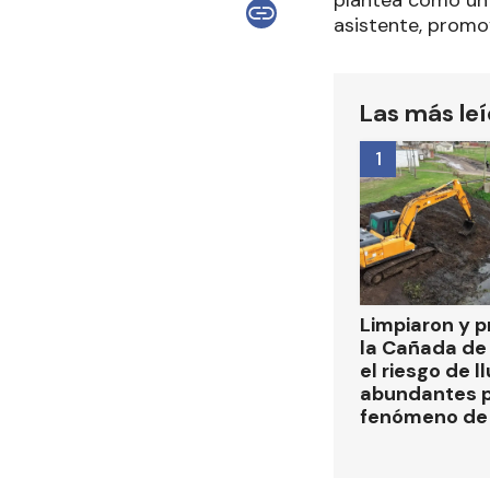
plantea como un 
asistente, promo
Las más le
1
Limpiaron y p
la Cañada de
el riesgo de l
abundantes p
fenómeno de 