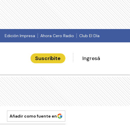
Edición Impresa
Ahora Cero Radio
Club El Día
Suscribite
Ingresá
Añadir como fuente en