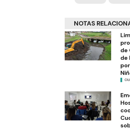
NOTAS RELACION
Lim
pro
de 
de 
por
Niñ
CI
Em
Hos
coo
Cuc
sob