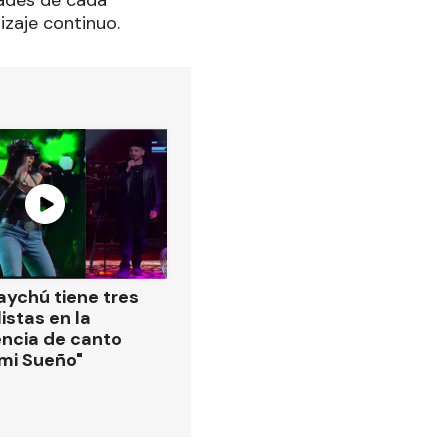
dades de cada
izaje continuo.
ychú tiene tres
istas en la
ncia de canto
 mi Sueño"