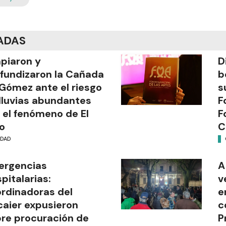
ADAS
piaron y
D
fundizaron la Cañada
b
Gómez ante el riesgo
s
lluvias abundantes
F
 el fenómeno de El
F
o
C
UDAD
ergencias
A
pitalarias:
v
rdinadoras del
e
aier expusieron
c
re procuración de
P