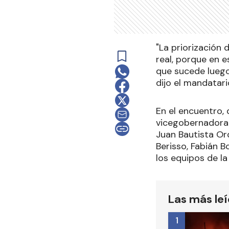
"La priorización 
real, porque en 
que sucede luego 
dijo el mandatari
En el encuentro, 
vicegobernadora A
Juan Bautista Or
Berisso, Fabián B
los equipos de la
Las más le
1