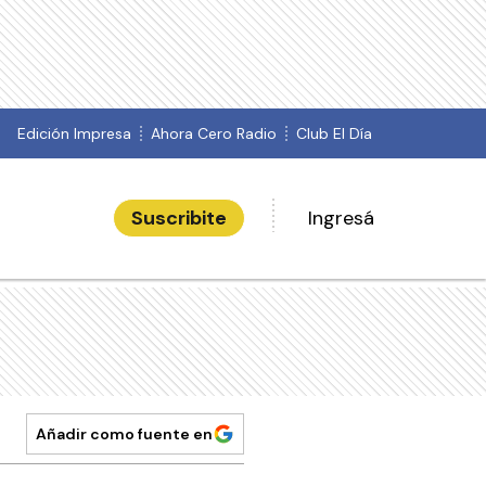
Edición Impresa
Ahora Cero Radio
Club El Día
Suscribite
Ingresá
Añadir como fuente en