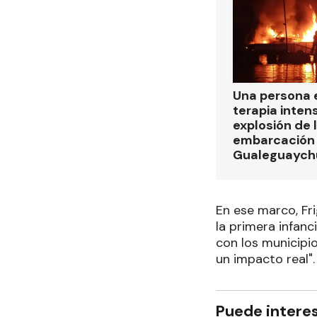
Una persona 
terapia intens
explosión de 
embarcación e
Gualeguaych
En ese marco, Fr
la primera infan
con los municipi
un impacto real".
Puede intere