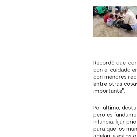
Recordó que, con
con el cuidado en
con menores recur
entre otras cosa
importante".
Por último, dest
pero es fundament
infancia, fijar p
para que los muni
adelante estos ob