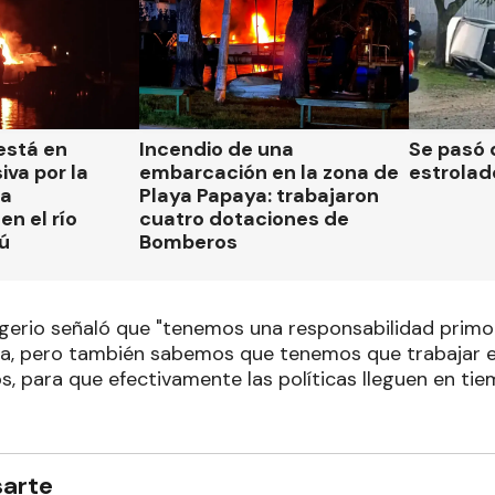
está en
Incendio de una
Se pasó 
iva por la
embarcación en la zona de
estrolad
la
Playa Papaya: trabajaron
n el río
cuatro dotaciones de
ú
Bomberos
igerio señaló que "tenemos una responsabilidad primo
cia, pero también sabemos que tenemos que trabajar 
os, para que efectivamente las políticas lleguen en t
sarte