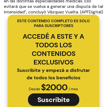
en las distintas especialidades médicas. Ello
evitará que se vuelva a generar una disputa de tal
intensidad”, concluyó Vázquez Vuelta. (APFDigital)
ESTE CONTENIDO COMPLETO ES SOLO
PARA SUSCRIPTORES
ACCEDÉ A ESTE Y A
TODOS LOS
CONTENIDOS
EXCLUSIVOS
Suscribite y empezá a disfrutar
de todos los beneficios
$
2000
Desde
/ mes
Suscribite