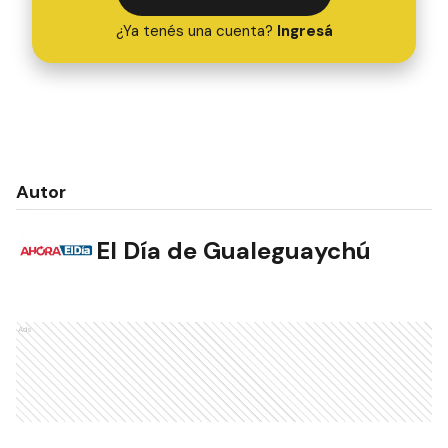
¿Ya tenés una cuenta?
Ingresá
Autor
El Día de Gualeguaychú
Ads