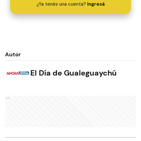
¿Ya tenés una cuenta?
Ingresá
Autor
El Día de Gualeguaychú
Ads