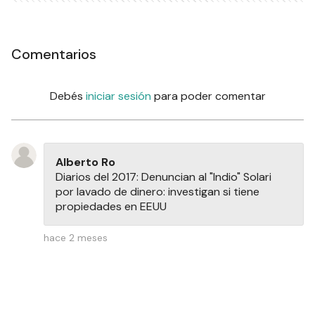
NOTAS RELACIONADAS
Se hizo de noche en
Gualeguaychú, graniza y
diluvia: cómo seguirá el
tiempo este jueves
CIUDAD
La CGT Gualeguaychú
repudió los despidos en
UnionBat: "Es un golpe
devastador para la economía
local"
CIUDAD