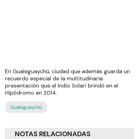
El afiche difundido para invitar al evento incluye
fragmentos de la canción
Héroe del whisky
, una
de las tantas composiciones que marcaron la
carrera del artista y que forman parte del
repertorio más querido por sus seguidores.
La convocatoria se dio en un contexto de
profunda conmoción para miles de fanáticos en
todo el país, quienes comenzaron a organizar
distintas actividades para recordar al cantante,
cuya obra trascendió generaciones y se convirtió
en un fenómeno cultural que excedió el ámbito
musical.