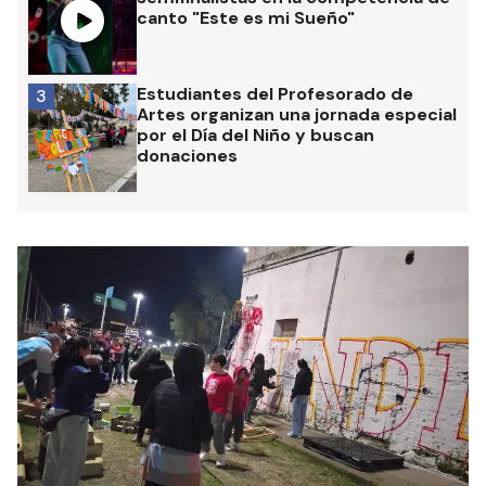
fallecimiento. La convocatoria tuvo lugar a las 18
en la intersección de avenida Parque y España,
donde seguidores del histórico cantante
compartieron una jornada de recuerdo y
despedida.
Bajo el nombre de “Misa Ricotera en Guale”, la
actividad buscó reunir a fanáticos de distintas
generaciones que acompañaron la trayectoria
del exlíder de Patricio Rey y sus Redonditos de
Ricota y uno de los artistas más influyentes de la
música popular argentina.
Las más leídas
Realizaron un nuevo allanamiento
1
por el crimen de Auzqui y
secuestraron proyectiles calibre .22