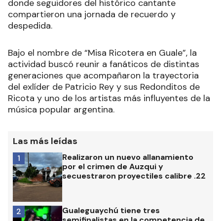
AgusArt
Ads
La comunidad ricotera de Gualeguaychú se
reunió este viernes para rendir homenaje a Carlos
“Indio” Solari, tras conocerse la noticia de su