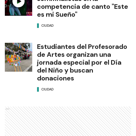
En Gualeguaychú, ciudad que además guarda un
recuerdo especial de la multitudinaria
presentación que el Indio Solari brindó en el
Hipódromo en 2014.
Gualeguaychú