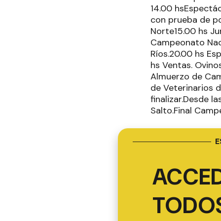
14.00 hsEspectác
con prueba de pot
Norte15.00 hs Jur
Campeonato Nacio
Ríos.20.00 hs Es
hs Ventas. Ovinos
Almuerzo de Cama
de Veterinarios d
finalizar.Desde l
Salto.Final Camp
E
ACCED
TODOS