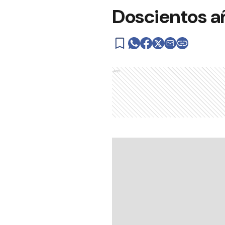
Doscientos añ
Ads