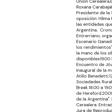
Unión Cerealera.
Roxana Carabajal
Presidente de la
oposición: Hilma 
las entidades qu
Argentina. Cron
Entrerriano, org
Escenario Ganade
los rendimientos
la mano de los s
disponibles19.00 
Encuentro de Jóve
Inaugural de la m
Atilio Benedetti.
Sociedades Rurale
Break.18.00 a 19
de Hereford.20.0
de la Argentina".
Cerealera. Entra
Jura de Reproduc