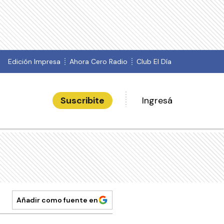
Edición Impresa
Ahora Cero Radio
Club El Día
Suscribite
Ingresá
Añadir como fuente en