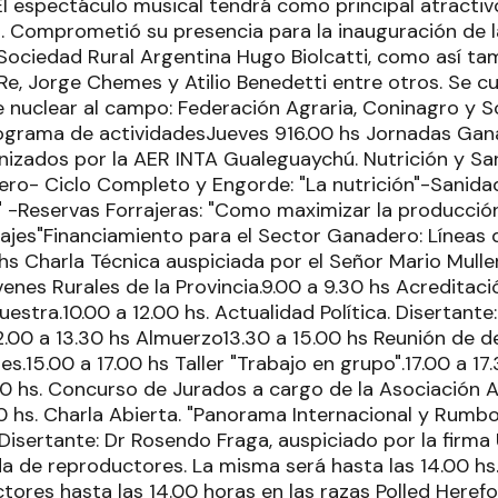
El espectáculo musical tendrá como principal atractiv
. Comprometió su presencia para la inauguración de l
 Sociedad Rural Argentina Hugo Biolcatti, como así ta
Re, Jorge Chemes y Atilio Benedetti entre otros. Se cu
e nuclear al campo: Federación Agraria, Coninagro y S
ograma de actividadesJueves 916.00 hs Jornadas Gan
anizados por la AER INTA Gualeguaychú. Nutrición y Sa
ro- Ciclo Completo y Engorde: "La nutrición"-Sanida
" -Reservas Forrajeras: "Como maximizar la producció
ilajes"Financiamiento para el Sector Ganadero: Líneas 
hs Charla Técnica auspiciada por el Señor Mario Mulle
nes Rurales de la Provincia.9.00 a 9.30 hs Acreditaci
uestra.10.00 a 12.00 hs. Actualidad Política. Disertant
12.00 a 13.30 hs Almuerzo13.30 a 15.00 hs Reunión de 
s.15.00 a 17.00 hs Taller "Trabajo en grupo".17.00 a 17
.00 hs. Concurso de Jurados a cargo de la Asociación 
0 hs. Charla Abierta. "Panorama Internacional y Rumb
 Disertante: Dr Rosendo Fraga, auspiciado por la firma
da de reproductores. La misma será hasta las 14.00 hs
tores hasta las 14.00 horas en las razas Polled Herefo