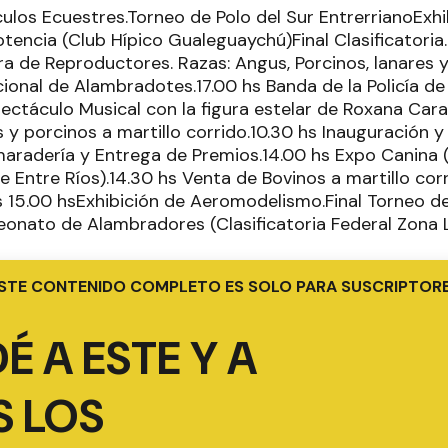
ulos Ecuestres.Torneo de Polo del Sur EntrerrianoExhi
encia (Club Hípico Gualeguaychú)Final Clasificatoria.
a de Reproductores. Razas: Angus, Porcinos, lanares y 
nal de Alambradotes.17.00 hs Banda de la Policía de 
pectáculo Musical con la figura estelar de Roxana Car
 y porcinos a martillo corrido.10.30 hs Inauguración y
radería y Entrega de Premios.14.00 hs Expo Canina (
e Entre Ríos).14.30 hs Venta de Bovinos a martillo cor
as 15.00 hsExhibición de Aeromodelismo.Final Torneo de
eonato de Alambradores (Clasificatoria Federal Zona 
STE CONTENIDO COMPLETO ES SOLO PARA SUSCRIPTOR
É A ESTE Y A
 LOS