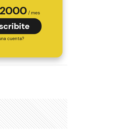
2000
/ mes
scribite
una cuenta?