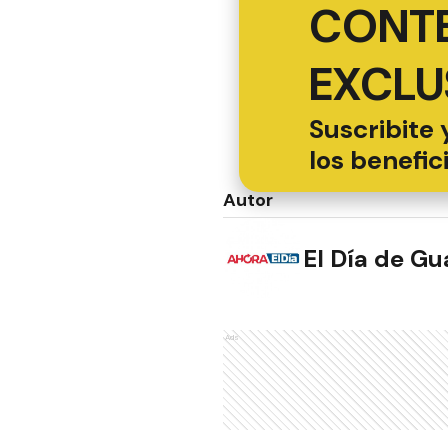
CONT
EXCLU
Suscribite 
los benefic
Autor
El Día de G
Ads