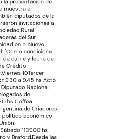
o la presentación de
a muestra el
mbién diputados de la
rsaron invitaciones a
ociedad Rural
aderas del Sur
nidad en el Nuevo
d: "Como condiciona
n de carne y leche de
de Crédito
r.Viernes 10Tercer
ón.9.30 a 9.45 hs Acto
e: Diputado Nacional
delegados de
.30 hs Coffea
Argentina de Criadores
o político económico
 Unión
.Sábado 1109.00 hs
rd y Braford.Desde las