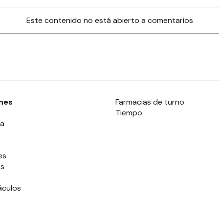
Este contenido no está abierto a comentarios
nes
Farmacias de turno
Tiempo
ia
es
es
áculos