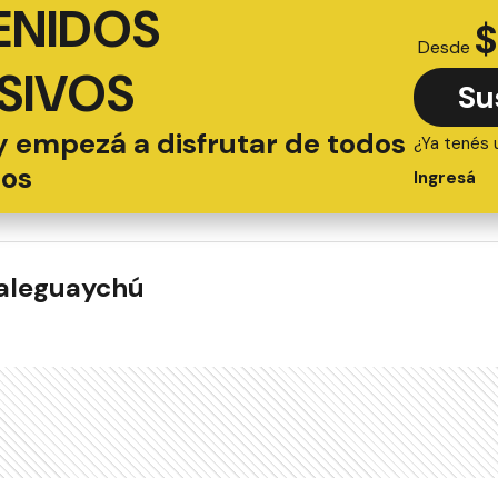
ENIDOS
$
Desde
SIVOS
Su
y empezá a disfrutar de todos
¿Ya tenés 
ios
Ingresá
ualeguaychú