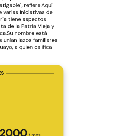
igable", refiere.Aquí
varias iniciativas de
aría tiene aspectos
a de la Patria Vieja y
isca.Su nombre está
s unían lazos familiares
uayo, a quien califica
ES
2000
/ mes