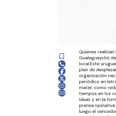
Quienes realizan
Gualeguaychú der
local.Este urugua
plan de desplaza
organización naci
periódico en let
mater, como redac
tiempos en los cu
ideas y en la for
prensa opinativa 
luego el vencedo