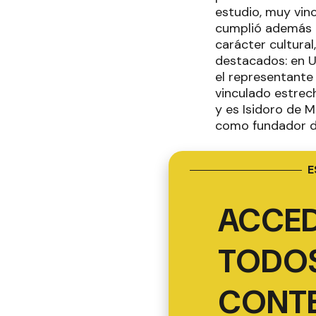
estudio, muy vinc
cumplió además la
carácter cultural
destacados: en Ur
el representante
vinculado estrech
y es Isidoro de M
como fundador de
E
ACCED
TODOS
CONT