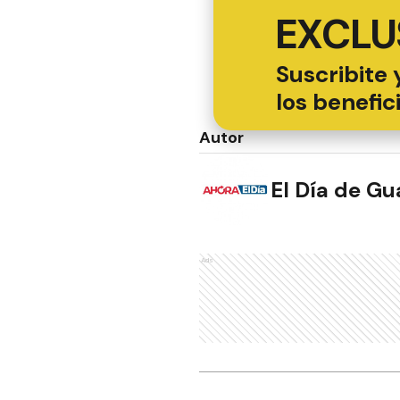
EXCLU
Suscribite 
los benefic
Autor
El Día de G
Ads