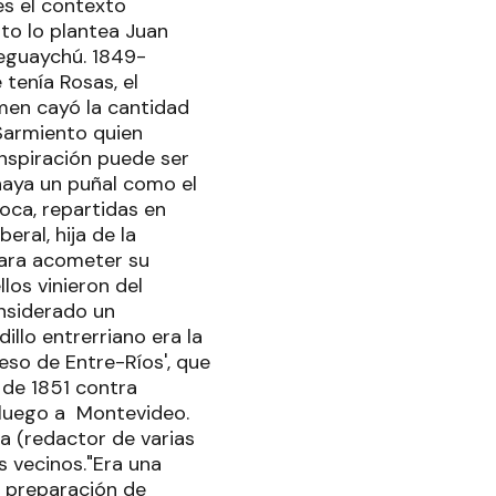
es el contexto
sto lo plantea Juan
leguaychú. 1849-
 tenía Rosas, el
men cayó la cantidad
 Sarmiento quien
onspiración puede ser
 haya un puñal como el
poca, repartidas en
eral, hija de la
para acometer su
los vinieron del
onsiderado un
llo entrerriano era la
reso de Entre-Ríos', que
 de 1851 contra
 luego a Montevideo.
ta (redactor de varias
s vecinos."Era una
a preparación de