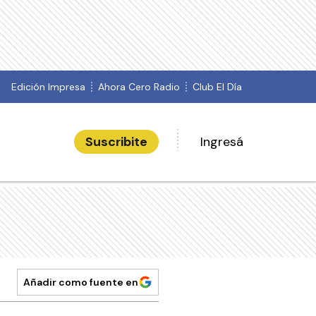
Edición Impresa
Ahora Cero Radio
Club El Día
Suscribite
Ingresá
Añadir como fuente en