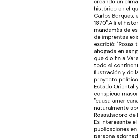
creando un clima 
histórico en el q
Carlos Borques, 
1870".Allí el his
mandamás de esta
de imprentas exis
escribió: "Rosas
ahogada en sangr
que dio fin a Var
todo el continent
Ilustración y de
proyecto político
Estado Oriental y
conspicuo masón u
"causa americana"
naturalmente apo
Rosas.Isidoro de
Es interesante el
publicaciones en 
persona adornada