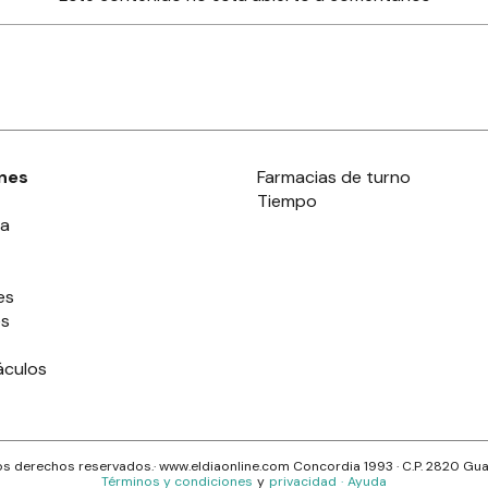
nes
Farmacias de turno
Tiempo
ia
es
es
áculos
s derechos reservados.· www.
eldiaonline.com
Concordia 1993
· C.P.
2820
Gua
Términos y condiciones
y
privacidad
·
Ayuda