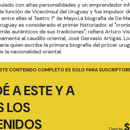
ulado con altas personalidades y un emprendedor infat
 función de Vicecónsul del Uruguay y fue impulsor de 
, entre ellas el Teatro 1° de Mayo.La biografía de De M
uguay es considerado el primer historiador, el "cronist
 más auténticos de sus tradiciones", refiere Arturo V
amente al caudillo oriental, José Gervasio Artigas. Lo
aría quien escribe la primera biografía del prócer urug
 la nacionalidad oriental.
STE CONTENIDO COMPLETO ES SOLO PARA SUSCRIPTOR
É A ESTE Y A
 LOS
ENIDOS
$
Desde