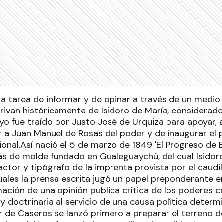
 la tarea de informar y de opinar a través de un medi
ivan históricamente de Isidoro de María, considerado 
yo fue traído por Justo José de Urquiza para apoyar, a
r a Juan Manuel de Rosas del poder y de inaugurar el 
onal.Así nació el 5 de marzo de 1849 'El Progreso de E
ras de molde fundado en Gualeguaychú, del cual Isidor
tor y tipógrafo de la imprenta provista por el caudil
ales la prensa escrita jugó un papel preponderante en
mación de una opinión publica crítica de los poderes c
y doctrinaria al servicio de una causa política determ
r de Caseros se lanzó primero a preparar el terreno de