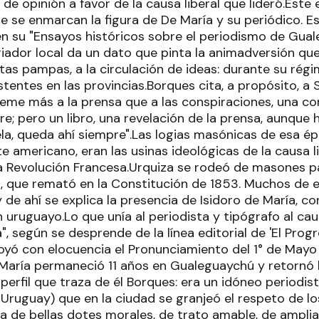
de opinión a favor de la causa liberal que lideró.Este 
ue se enmarcan la figura de De María y su periódico. E
en su "Ensayos históricos sobre el periodismo de Gua
toriador local da un dato que pinta la animadversión que
s pampas, a la circulación de ideas: durante su régi
tentes en las provincias.Borques cita, a propósito, a
 teme más a la prensa que a las conspiraciones, una c
e; pero un libro, una revelación de la prensa, aunque
ela, queda ahí siempre".Las logias masónicas de esa é
e americano, eran las usinas ideológicas de la causa lib
 la Revolución Francesa.Urquiza se rodeó de masones 
, que remató en la Constitución de 1853. Muchos de el
 de ahí se explica la presencia de Isidoro de María, c
ruguayo.Lo que unía al periodista y tipógrafo al caudi
, según se desprende de la línea editorial de 'El Prog
yó con elocuencia el Pronunciamiento del 1° de Mayo
 María permaneció 11 años en Gualeguaychú y retornó
 perfil que traza de él Borques: era un idóneo periodis
Uruguay) que en la ciudad se granjeó el respeto de lo
 de bellas dotes morales, de trato amable, de ampli