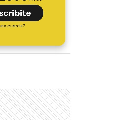
scribite
una cuenta?