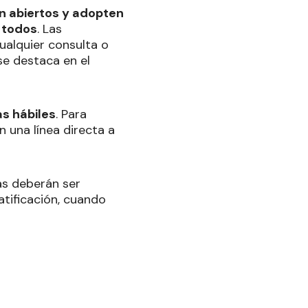
n abiertos y adopten
e todos
. Las
ualquier consulta o
se destaca en el
as hábiles
. Para
n una línea directa a
as deberán ser
tificación, cuando