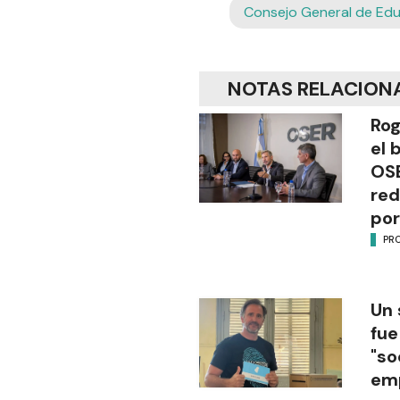
Consejo General de Ed
NOTAS RELACION
Rog
el 
OSE
red
por
PR
Un 
fue
"so
em