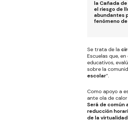
la Cañada de
el riesgo de l
abundantes p
fenómeno de 
Se trata de la
ci
Escuelas que, en
educativos, eval
sobre la comunid
escolar
“.
Como apoyo a est
ante ola de calo
Será de común ac
reducción horari
de la virtualidad