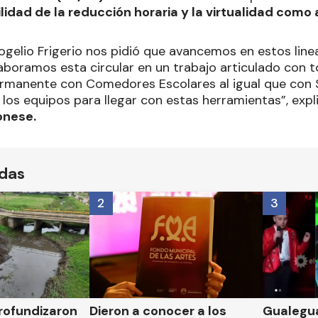
ilidad de la reducción horaria y la virtualidad como 
ogelio Frigerio nos pidió que avancemos en estos lin
Elaboramos esta circular en un trabajo articulado con t
manente con Comedores Escolares al igual que con S
los equipos para llegar con estas herramientas”, expli
onese.
ídas
2
3
rofundizaron
Dieron a conocer a los
Gualegua