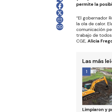
permite la posib
“El gobernador R
la ola de calor. 
comunicación per
trabajo de todos 
CGE,
Alicia Freg
Las más le
1
Limpiaron y p