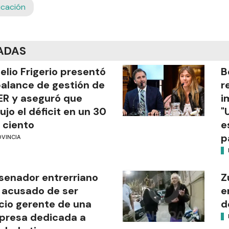
ucación
ADAS
elio Frigerio presentó
B
balance de gestión de
r
R y aseguró que
i
ujo el déficit en un 30
"
 ciento
e
p
OVINCIA
senador entrerriano
Z
 acusado de ser
e
cio gerente de una
d
presa dedicada a