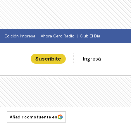
Edición Impresa
Ahora Cero Radio
Club El Día
Suscribite
Ingresá
Añadir como fuente en