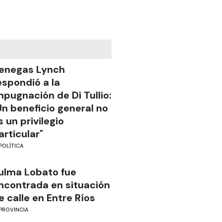
enegas Lynch
espondió a la
mpugnación de Di Tullio:
Un beneficio general no
s un privilegio
articular"
POLÍTICA
ulma Lobato fue
ncontrada en situación
e calle en Entre Ríos
PROVINCIA