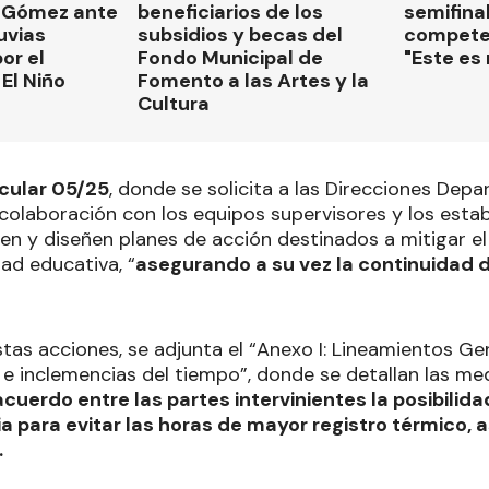
 Gómez ante
beneficiarios de los
semifinal
luvias
subsidios y becas del
compete
or el
Fondo Municipal de
"Este es
El Niño
Fomento a las Artes y la
Cultura
rcular 05/25
, donde se solicita a las Direcciones Dep
 colaboración con los equipos supervisores y los esta
úen y diseñen planes de acción destinados a mitigar el
ad educativa, “
asegurando a su vez la continuidad d
as acciones, se adjunta el “Anexo I: Lineamientos Ge
r e inclemencias del tiempo”, donde se detallan las 
uerdo entre las partes intervinientes la posibilida
a para evitar las horas de mayor registro térmico, a
.