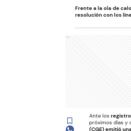
Frente a la ola de cal
resolución con los li
Ads
Ante los
registr
próximos días y c
(CGE) emitió un