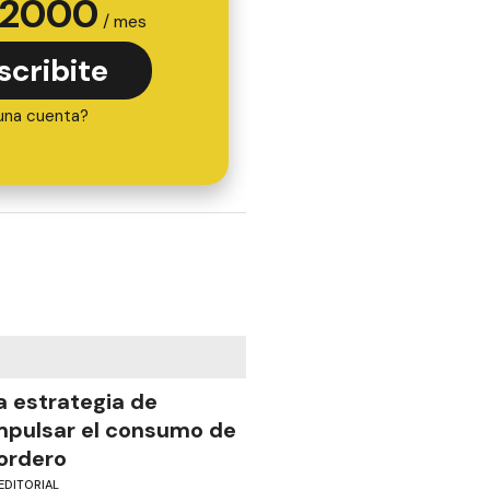
2000
/ mes
scribite
una cuenta?
a estrategia de
mpulsar el consumo de
ordero
EDITORIAL