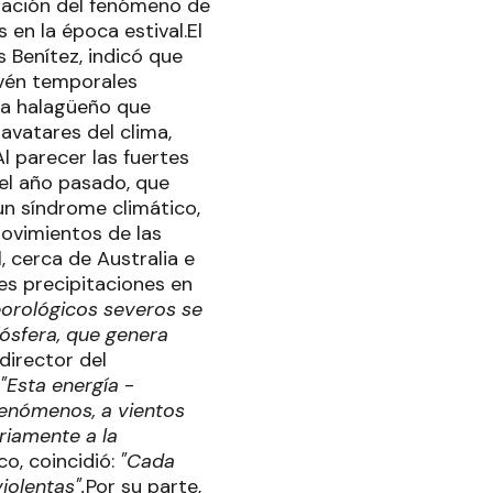
dación del fenómeno de
 en la época estival.El
 Benítez, indicó que
evén temporales
da halagüeño que
avatares del clima,
l parecer las fuertes
del año pasado, que
un síndrome climático,
movimientos de las
, cerca de Australia e
s precipitaciones en
orológicos severos se
mósfera, que genera
director del
"Esta energía
-
fenómenos, a vientos
riamente a la
co, coincidió:
"Cada
olentas".
Por su parte,