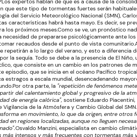
?Los expertos hablan de que es a causa de la consoli
nan que este tipo de tormentas fuertes serán habituales
gía del Servicio Meteorológico Nacional (SMN), Carlos
as características habrá hasta mayo. Es decir, se pr
ra los próximos meses.Como se ve, un pronóstico na
la necesidad de prepararse psicológicamente ante los 
tomar recaudos desde el punto de vista comunitario.A
e repetirán a lo largo del verano, y esto a diferencia 
r la sequía. Todo se debe a la presencia de El Niño, 
clico, que consiste en un cambio en los patrones de 
e episodio, que se inicia en el océano Pacífico tropical
ca estragos a escala mundial, desencadenando mayore
undo.Por otra parte, la
"repetición de fenómenos mete
partir del calentamiento global y progresivo de la at
dad de energía calórica",
sostiene Eduardo Piacentini, 
Vigilancia de la Atmósfera y Cambio Global del SMN.
sforma en movimiento, lo que da origen, entre otros 
dad en regiones localizadas, aunque no lleguen necesa
nado".
Osvaldo Manzini, especialista en cambio climáti
s más intensos y más frecuentes con tormentas más vi