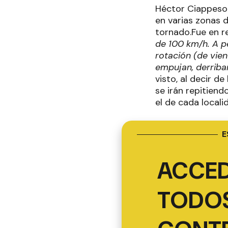
Héctor Ciappeson
en varias zonas 
tornado.Fue en r
de 100 km/h. A p
rotación (de vien
empujan, derriba
visto, al decir d
se irán repitiend
el de cada locali
E
ACCED
TODOS