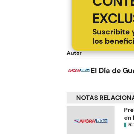
CONT
EXCLU
Suscribite 
los benefic
Autor
El Día de G
NOTAS RELACION
Pre
en 
EDI