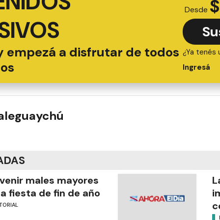
ENIDOS
$
Desde
SIVOS
Su
y empezá a disfrutar de todos
¿Ya tenés 
ios
Ingresá
ualeguaychú
ADAS
venir males mayores
L
la fiesta de fin de año
i
c
TORIAL