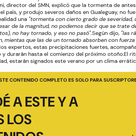
i, director del SMN, explicó que la tormenta de antes
del país, y produjo severos daños en Gualeguay, no fu
ealidad una
"tormenta con cierto grado de severidad,
esar de la magnitud, no podemos decir que se trate de
tos), no hay tornado, y eso no pasó".
Según dijo,
"las 
n, mientas que las de un tornado absorben con fuerza 
e los expertos, estas precipitaciones fuertes, acompañ
o y durarán hasta el comienzo del próximo otoño.El rit
dad, estarán signados este verano por un clima errático
STE CONTENIDO COMPLETO ES SOLO PARA SUSCRIPTOR
É A ESTE Y A
 LOS