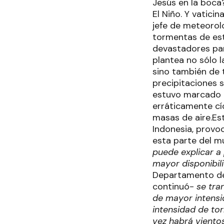
Jesús en la boca
El Niño. Y vatici
jefe de meteorolo
tormentas de est
devastadores pa
plantea no sólo 
sino también de 
precipitaciones s
estuvo marcado po
erráticamente cí
masas de aire.Est
Indonesia, provo
esta parte del m
puede explicar a 
mayor disponibili
Departamento de 
continuó-
se tran
de mayor intensi
intensidad de tor
vez habrá viento