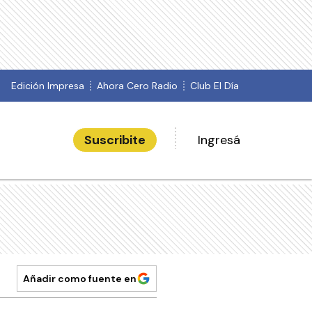
Edición Impresa
Ahora Cero Radio
Club El Día
Suscribite
Ingresá
Añadir como fuente en