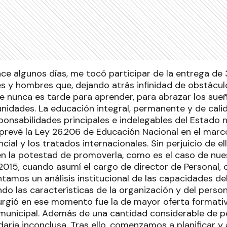
ce algunos días, me tocó participar de la entrega de 
es y hombres que, dejando atrás infinidad de obstácul
e nunca es tarde para aprender, para abrazar los sue
nidades. La educación integral, permanente y de cali
ponsabilidades principales e indelegables del Estado n
o prevé la Ley 26.206 de Educación Nacional en el marc
ncial y los tratados internacionales. Sin perjuicio de el
en la potestad de promoverla, como es el caso de nues
2015, cuando asumí el cargo de director de Personal, 
tamos un análisis institucional de las capacidades de
ndo las características de la organización y del person
rgió en ese momento fue la de mayor oferta formativ
 municipal. Además de una cantidad considerable de p
ria inconclusa. Tras ello, comenzamos a planificar y a