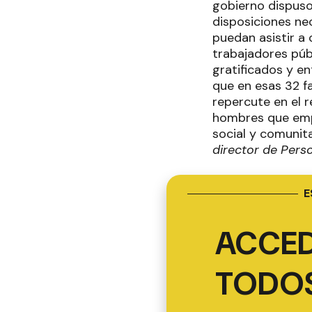
gobierno dispuso
disposiciones ne
puedan asistir a
trabajadores púb
gratificados y e
que en esas 32 fa
repercute en el 
hombres que empr
social y comunita
director de Perso
E
ACCED
TODOS