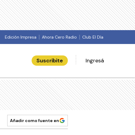
Edición Impresa
Ahora Cero Radio
Club El Día
Suscribite
Ingresá
Añadir como fuente en