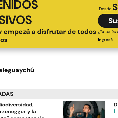
ENIDOS
$
Desde
SIVOS
Su
y empezá a disfrutar de todos
¿Ya tenés 
ios
Ingresá
ualeguaychú
ADAS
liodiversidad,
D
rzenegger y la