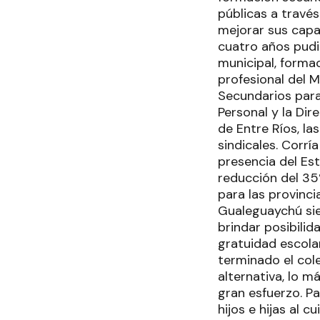
públicas a través
mejorar sus capac
cuatro años pudi
municipal, formac
profesional del M
Secundarios para 
Personal y la Di
de Entre Ríos, la
sindicales. Corrí
presencia del Es
reducción del 35
para las provinci
Gualeguaychú sie
brindar posibili
gratuidad escola
terminado el col
alternativa, lo 
gran esfuerzo. Pa
hijos e hijas al 