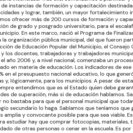
 de instancias de formación y capacitación destinadas 
idades y lograr, también, un mayor fortalecimiento in
mos ofrecer más de 200 cursos de formación y capaci
ión de grado y posgrado universitario, para el escala
unicipio. En este marco, nació el Programa de Finaliza
la organización pública municipal, del que fueron par
rección de Educación Popular del Municipio, el Consejo
s y los docentes, trabajadoras y trabajadores municip
a el año 2006 y, a nivel nacional, comenzaba un proces
tado en materia de educación. Los indicadores de es
% en el presupuesto nacional educativo, lo que gene
as y, lógicamente, para los municipios. A pesar de esta 
mpre entendimos que es el Estado quien debe garant
dades de superación, más si de educación hablamos. S
r no bastaba para que el personal municipal que toda
egio secundario lo haga. Sabíamos que teníamos que 
más amplia y convocante posible para que sea viable. 
ra estudiar hay que comprar fotocopias, materiales, t
cuidado de otras personas o cenar en la escuela. Es por