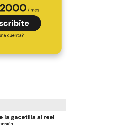
2000
/ mes
scribite
una cuenta?
e la gacetilla al reel
OPINIÓN