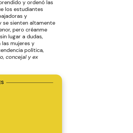
prendido y ordenó las
e los estudiantes
bajadoras y
y se sienten altamente
menor, pero créanme
sin lugar a dudas,
 las mujeres y
ndencia política,
, concejal y ex
ES