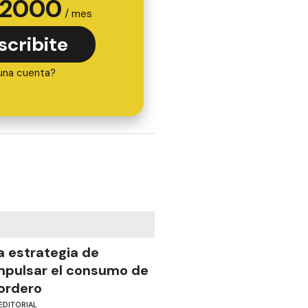
2000
/ mes
scribite
una cuenta?
a estrategia de
mpulsar el consumo de
ordero
EDITORIAL