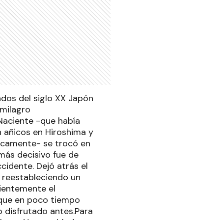
ados del siglo XX Japón
"milagro
 Naciente -que había
n añicos en Hiroshima y
licamente- se trocó en
más decisivo fue de
idente. Dejó atrás el
, reestableciendo un
vientemente el
 que en poco tiempo
o disfrutado antes.Para