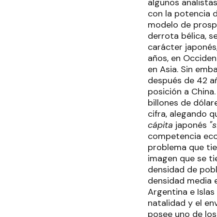
algunos analistas
con la potencia 
modelo de prospe
derrota bélica, s
carácter japonés,
años, en Occiden
en Asia. Sin emb
después de 42 añ
posición a China
billones de dólar
cifra, alegando 
cápita
japonés
"
competencia econ
problema que tie
imagen que se ti
densidad de pobl
densidad media es
Argentina e Islas
natalidad y el e
posee uno de los