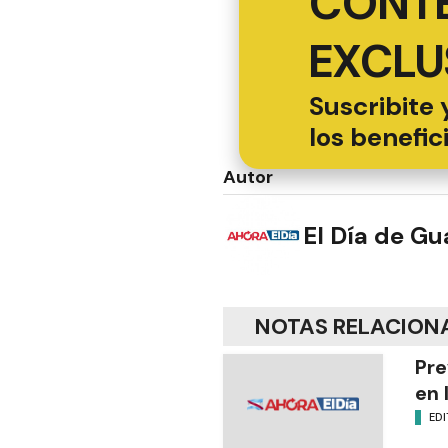
CONT
EXCLU
Suscribite 
los benefic
Autor
El Día de G
NOTAS RELACION
Pre
en 
EDI