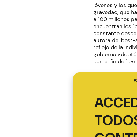
jóvenes y los que
gravedad, que ha
a 100 millones pa
encuentran los "b
constante descen
autora del best-s
reflejo de la ind
gobierno adoptó 
con el fin de "da
E
ACCED
TODOS