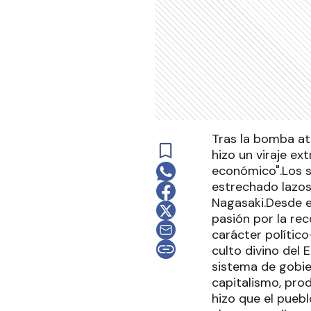
Tras la bomba at
hizo un viraje ex
económico".Los su
estrechado lazos
Nagasaki.Desde e
pasión por la re
carácter polític
culto divino del
sistema de gobie
capitalismo, pro
hizo que el pueb