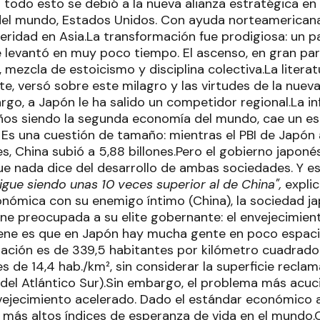
 todo esto se debió a la nueva alianza estratégica en
del mundo, Estados Unidos. Con ayuda norteamericana
ridad en Asia.La transformación fue prodigiosa: un pa
e levantó en muy poco tiempo. El ascenso, en gran part
 mezcla de estoicismo y disciplina colectiva.La litera
te, versó sobre este milagro y las virtudes de la nue
argo, a Japón le ha salido un competidor regional.La i
os siendo la segunda economía del mundo, cae un es
. Es una cuestión de tamaño: mientras el PBI de Japón
es, China subió a 5,88 billones.Pero el gobierno japoné
que nada dice del desarrollo de ambas sociedades. Y e
sigue siendo unas 10 veces superior al de China",
explic
ómica con su enemigo íntimo (China), la sociedad ja
ne preocupada a su elite gobernante: el envejecimient
ene es que en Japón hay mucha gente en poco espacio. 
ación es de 339,5 habitantes por kilómetro cuadrado 
 de 14,4 hab./km², sin considerar la superficie recla
 del Atlántico Sur).Sin embargo, el problema más acuci
nvejecimiento acelerado. Dado el estándar económico 
 más altos índices de esperanza de vida en el mundo