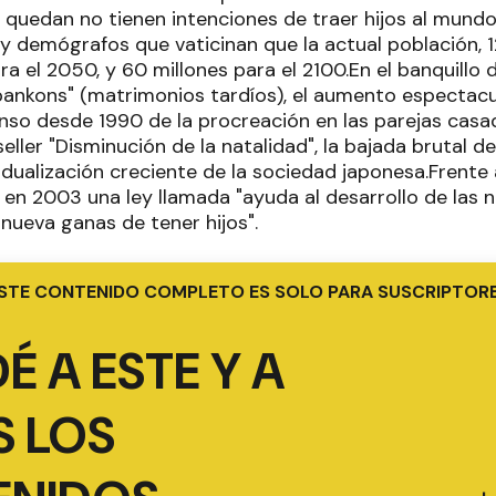
 quedan no tienen intenciones de traer hijos al mundo.
y demógrafos que vaticinan que la actual población, 1
ra el 2050, y 60 millones para el 2100.En el banquillo
ankons" (matrimonios tardíos), el aumento espectacula
so desde 1990 de la procreación en las parejas casad
eller "Disminución de la natalidad", la bajada brutal d
ividualización creciente de la sociedad japonesa.Frente a
en 2003 una ley llamada "ayuda al desarrollo de las 
r nueva ganas de tener hijos".
STE CONTENIDO COMPLETO ES SOLO PARA SUSCRIPTOR
É A ESTE Y A
 LOS