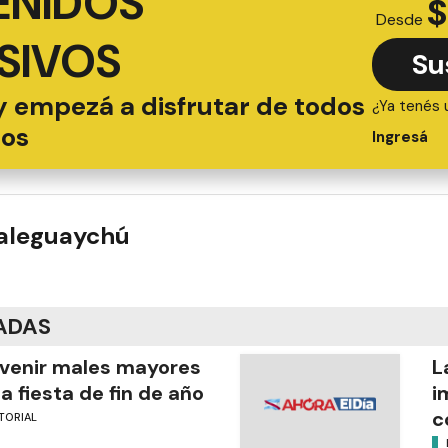
ENIDOS
$
Desde
SIVOS
Su
y empezá a disfrutar de todos
¿Ya tenés 
ios
Ingresá
ualeguaychú
ADAS
venir males mayores
L
la fiesta de fin de año
i
c
TORIAL