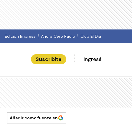
Edición Impresa
Ahora Cero Radio
Club El Día
Suscribite
Ingresá
Añadir como fuente en