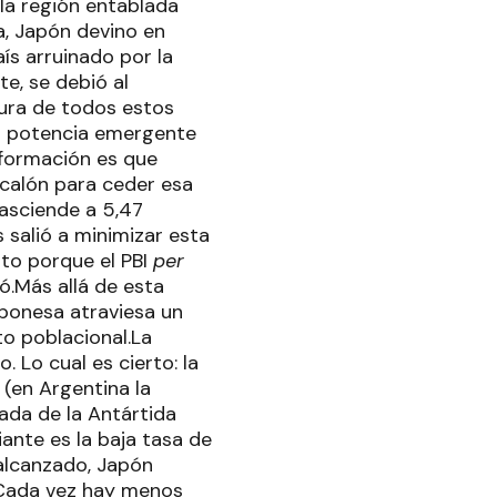
 la región entablada
, Japón devino en
ís arruinado por la
e, se debió al
tura de todos estos
va potencia emergente
nformación es que
calón para ceder esa
 asciende a 5,47
s salió a minimizar esta
sto porque el PBI
per
ó.Más allá de esta
ponesa atraviesa un
o poblacional.La
Lo cual es cierto: la
(en Argentina la
mada de la Antártida
ante es la baja tasa de
alcanzado, Japón
.Cada vez hay menos